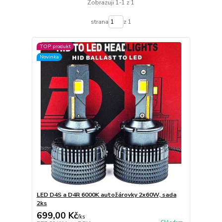
Zobrazuji 1-1 z 1
strana
z 1
TOP produkt
Novinka
LED D4S a D4R 6000K autožárovky 2x60W, sada
2ks
699,00 Kč
/
ks