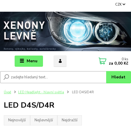
CZK
0
ks
Menu
za
0,00 Kč
Hledat
Úvod
LED Headlight - hlavní světla
LED D4S/D4R
LED D4S/D4R
Nejnovější
Nejlevnější
Nejdražší