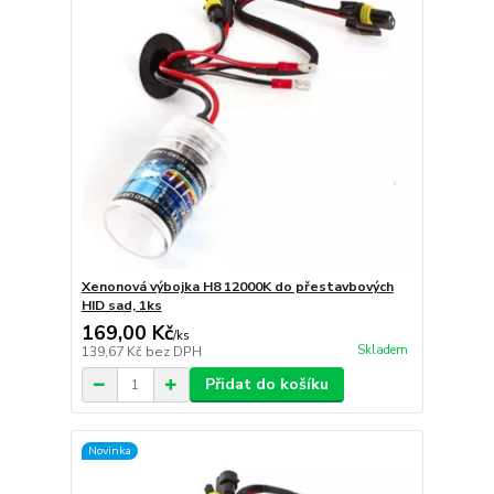
Xenonová výbojka H8 12000K do přestavbových
HID sad, 1ks
169,00 Kč
/
ks
Skladem
139,67 Kč
bez DPH
Přidat do košíku
Novinka