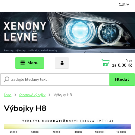
CZK
0
ks
Menu
za
0,00 Kč
Hledat
Úvod
Xenonové výbojky
Výbojky H8
Výbojky H8