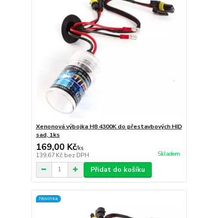
Xenonová výbojka H8 4300K do přestavbových HID
sad, 1ks
169,00 Kč
/
ks
Skladem
139,67 Kč
bez DPH
Přidat do košíku
Novinka