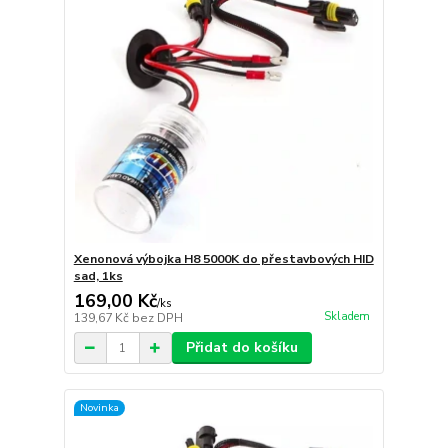
Xenonová výbojka H8 5000K do přestavbových HID
sad, 1ks
169,00 Kč
/
ks
Skladem
139,67 Kč
bez DPH
Přidat do košíku
Novinka