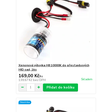
Xenonová výbojka H8 10000K do přestavbových
HID sad, 1ks
169,00 Kč
/
ks
Skladem
139,67 Kč
bez DPH
Přidat do košíku
Novinka