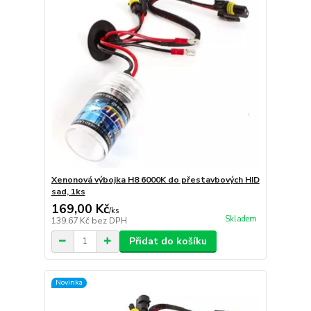
Xenonová výbojka H8 6000K do přestavbových HID
sad, 1ks
169,00 Kč
/
ks
Skladem
139,67 Kč
bez DPH
Přidat do košíku
Novinka