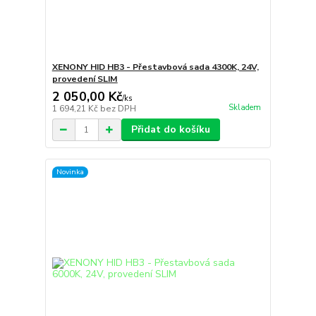
XENONY HID HB3 - Přestavbová sada 4300K, 24V,
provedení SLIM
2 050,00 Kč
/
ks
Skladem
1 694,21 Kč
bez DPH
Přidat do košíku
Novinka