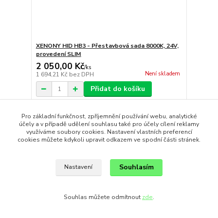
XENONY HID HB3 - Přestavbová sada 8000K, 24V,
provedení SLIM
2 050,00 Kč
/
ks
Není skladem
1 694,21 Kč
bez DPH
Přidat do košíku
Pro základní funkčnost, zpříjemnění používání webu, analytické
Novinka
účely a v případě udělení souhlasu také pro účely cílení reklamy
využíváme soubory cookies. Nastavení vlastních preferencí
cookies můžete kdykoli upravit odkazem ve spodní části stránek.
Souhlasím
Nastavení
Souhlas můžete odmítnout
zde
.