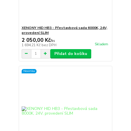
XENONY HID HB3 - Přestavbová sada 6000K, 24V,
provedení SLIM
2 050,00 Kč
/
ks
Skladem
1 694,21 Kč
bez DPH
Přidat do košíku
Novinka