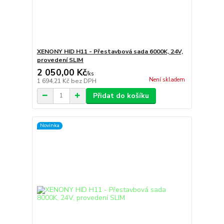
XENONY HID H11 - Přestavbová sada 6000K, 24V,
provedení SLIM
2 050,00 Kč
/
ks
Není skladem
1 694,21 Kč
bez DPH
Přidat do košíku
Novinka