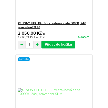
XENONY HID H8 - Přestavbová sada 6000K, 24V,
provedení SLIM
2 050,00 Kč
/
ks
Skladem
1 694,21 Kč
bez DPH
Přidat do košíku
Novinka