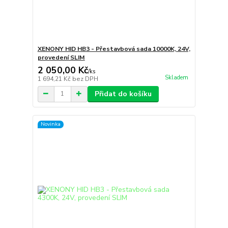
XENONY HID HB3 - Přestavbová sada 10000K, 24V,
provedení SLIM
2 050,00 Kč
/
ks
Skladem
1 694,21 Kč
bez DPH
Přidat do košíku
Novinka