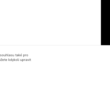
 souhlasu také pro
žete kdykoli upravit
Vytvořeno na
Eshop-rychle.cz