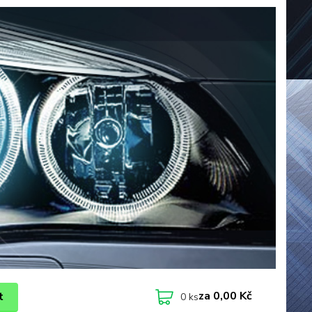
za
0,00 Kč
t
0
ks