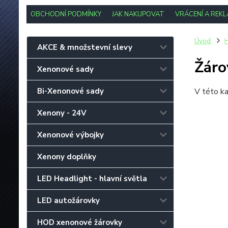
OBCHODNÍ PODMÍNKY
JAK NAKUPOVAT
VRÁCENÍ A REK
Úvod
H
AKCE & množstevní slevy
Žáro
Xenonové sady
Bi-Xenonové sady
V této ka
Xenony - 24V
Xenonové výbojky
Xenony doplňky
LED Headlight - hlavní světla
LED autožárovky
HOD xenonové žárovky