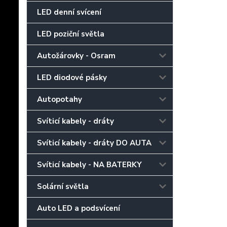
LED denní svícení
LED poziční světla
Autožárovky - Osram
LED diodové pásky
Autopotahy
Svíticí kabely - dráty
Svíticí kabely - dráty DO AUTA
Svíticí kabely - NA BATERKY
Solární světla
Auto LED a podsvícení