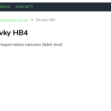
LAMACE
KONTAKTY
alogenové žárovky
Žárovky HB4
vky HB4
tegorii nebylo nalezeno žádné zboží.