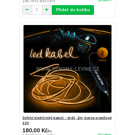
Skladem
148,76 Kč
bez DPH
Přidat do košíku
Svítící elektrický kabel - drát, 2m, barva oranžová
12V
180,00 Kč
/
ks
Skladem