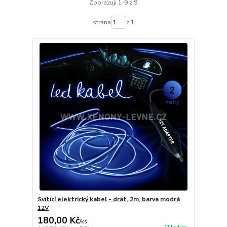
Zobrazuji 1-9 z 9
strana
z 1
Svítící elektrický kabel - drát, 2m, barva modrá
12V
180,00 Kč
/
ks