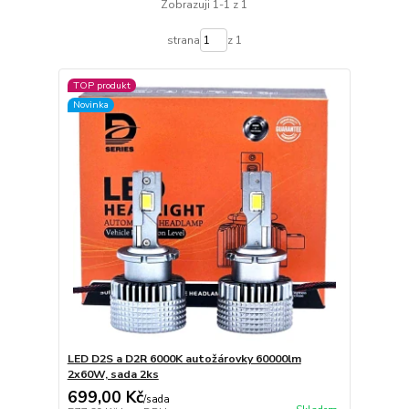
Zobrazuji 1-1 z 1
strana
z 1
TOP produkt
Novinka
LED D2S a D2R 6000K autožárovky 60000lm
2x60W, sada 2ks
699,00 Kč
/
sada