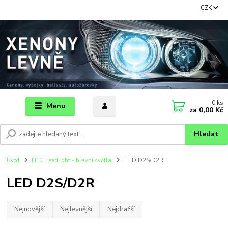
CZK
0
ks
Menu
za
0,00 Kč
Hledat
Úvod
LED Headlight - hlavní světla
LED D2S/D2R
LED D2S/D2R
Nejnovější
Nejlevnější
Nejdražší