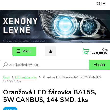
CZK
0
ks
Menu
za
0,00 Kč
Hledat
Úvod
LED autožárovky
Oranžová LED žárovka BA15S, 5W CANBUS,
144 SMD, 1ks
Oranžová LED žárovka BA15S,
5W CANBUS, 144 SMD, 1ks
Novinka