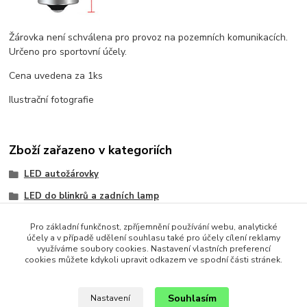
Žárovka není schválena pro provoz na pozemních komunikacích.
Určeno pro sportovní účely.
Cena uvedena za 1ks
Ilustrační fotografie
Zboží zařazeno v kategoriích
LED autožárovky
LED do blinkrů a zadních lamp
Patice BA15S (1156)
Pro základní funkčnost, zpříjemnění používání webu, analytické
účely a v případě udělení souhlasu také pro účely cílení reklamy
Patice jednopólové
využíváme soubory cookies. Nastavení vlastních preferencí
cookies můžete kdykoli upravit odkazem ve spodní části stránek.
SMD LED - doporučujeme!
Souhlasím
Nastavení