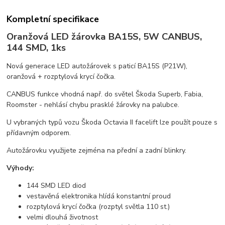
Kompletní specifikace
Oranžová LED žárovka BA15S, 5W CANBUS,
144 SMD, 1ks
Nová generace LED autožárovek s paticí BA15S (P21W),
oranžová + rozptylová krycí čočka.
CANBUS funkce vhodná např. do světel Škoda Superb, Fabia,
Roomster - nehlásí chybu prasklé žárovky na palubce.
U vybraných typů vozu Škoda Octavia II facelift lze použít pouze s
přídavným odporem.
Autožárovku využijete zejména na přední a zadní blinkry.
Výhody:
144 SMD LED diod
vestavěná elektronika hlídá konstantní proud
rozptylová krycí čočka (rozptyl světla 110 st.)
velmi dlouhá životnost