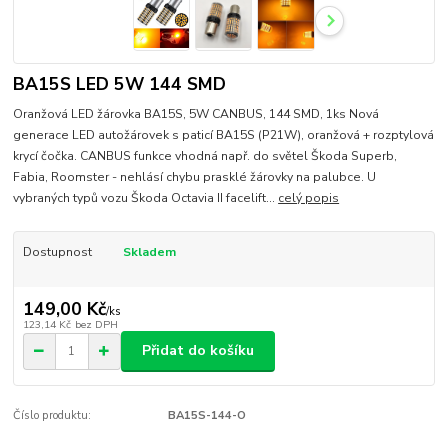
BA15S LED 5W 144 SMD
Oranžová LED žárovka BA15S, 5W CANBUS, 144 SMD, 1ks Nová
generace LED autožárovek s paticí BA15S (P21W), oranžová + rozptylová
krycí čočka. CANBUS funkce vhodná např. do světel Škoda Superb,
Fabia, Roomster - nehlásí chybu prasklé žárovky na palubce. U
vybraných typů vozu Škoda Octavia II facelift...
celý popis
Dostupnost
Skladem
149,00 Kč
/
ks
123,14 Kč
bez DPH
Přidat do košíku
Číslo produktu:
BA15S-144-O