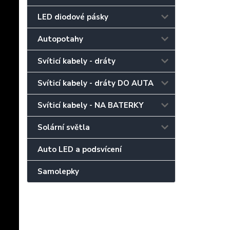
LED diodové pásky
Autopotahy
Svíticí kabely - dráty
Svíticí kabely - dráty DO AUTA
Svíticí kabely - NA BATERKY
Solární světla
Auto LED a podsvícení
Samolepky