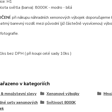
ice: H1
lota světla (barva): 8000K - modro - bílá
ČENÍ
: při nákupu náhradních xenonových výbojek doporučujeme 
patrný barevný rozdíl mezi původní (již částečně vysvícenou) vý
 fotografie.
1ks bez DPH ( při koupi celé sady 10ks )
zařazeno v kategoriích
& množstevní slevy
Xenonové výbojky
Množ
dné sety xenonových
Svítivost 8000K
ek