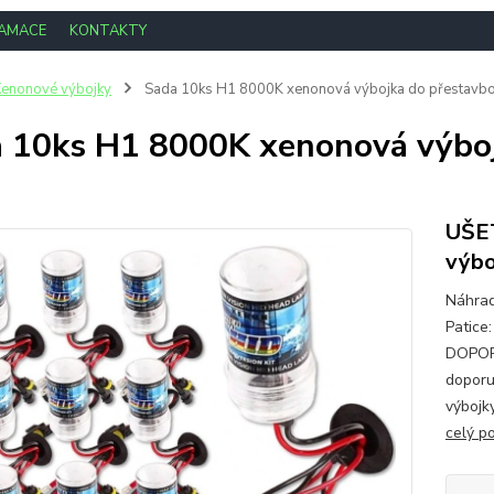
LAMACE
KONTAKTY
enonové výbojky
Sada 10ks H1 8000K xenonová výbojka do přestavbo
 10ks H1 8000K xenonová výboj
UŠET
výbo
Náhrad
Patice
DOPORU
doporu
výbojky
celý p