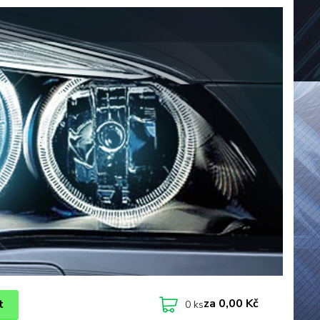
za
0,00 Kč
t
0
ks