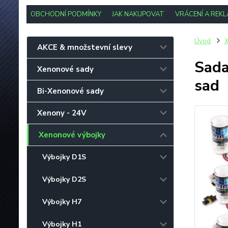
OBCHODNÍ PODMÍNKY
JAK NAKUPOVAT
VRÁCENÍ A REK
Úvod
X
AKCE & množstevní slevy
Sada
Xenonové sady
sad
Bi-Xenonové sady
Xenony - 24V
Xenonové výbojky
Výbojky D1S
Výbojky D2S
Výbojky H7
Výbojky H1