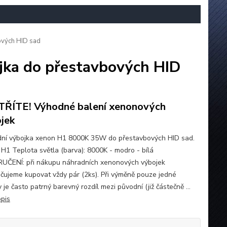
vých HID sad
ka do přestavbových HID
ŘÍTE! Výhodné balení xenonových
jek
ní výbojka xenon H1 8000K 35W do přestavbových HID sad.
: H1 Teplota světla (barva): 8000K - modro - bílá
ČENÍ: při nákupu náhradních xenonových výbojek
čujeme kupovat vždy pár (2ks). Při výměně pouze jedné
 je často patrný barevný rozdíl mezi původní (již částečně ...
opis