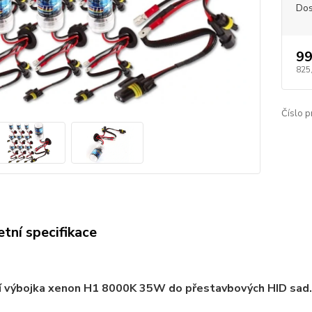
Dos
99
825
Číslo p
tní specifikace
í výbojka xenon H1 8000K 35W do přestavbových HID sad.