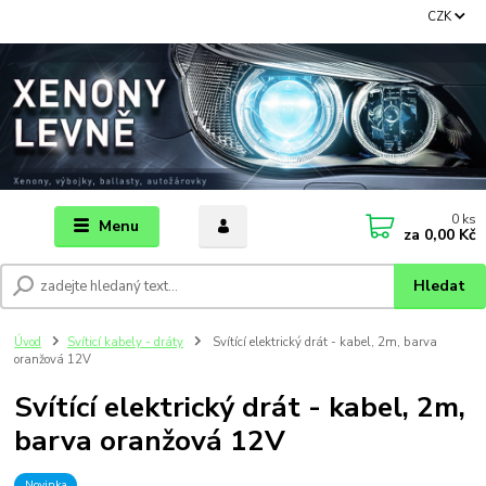
CZK
0
ks
Menu
za
0,00 Kč
Hledat
Úvod
Svíticí kabely - dráty
Svítící elektrický drát - kabel, 2m, barva
oranžová 12V
Svítící elektrický drát - kabel, 2m,
barva oranžová 12V
Novinka