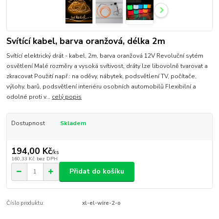
Svítící kabel, barva oranžová, délka 2m
Svítící elektrický drát - kabel, 2m, barva oranžová 12V Revoluční sytém
osvětlení Malé rozměry a vysoká svítivost, dráty lze libovolně tvarovat a
zkracovat Použití např.: na oděvy, nábytek, podsvětlení TV, počítače,
výlohy, barů, podsvětlení interiéru osobních automobilů Flexibilní a
odolné proti v...
celý popis
Dostupnost
Skladem
194,00 Kč
/
ks
160,33 Kč
bez DPH
Přidat do košíku
Číslo produktu:
xl-el-wire-2-o