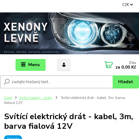
CZK
0
ks
Menu
za
0,00 Kč
Hledat
Úvod
Svíticí kabely - dráty
Svítící elektrický drát - kabel, 3m, barva
fialová 12V
Svítící elektrický drát - kabel, 3m,
barva fialová 12V
Novinka