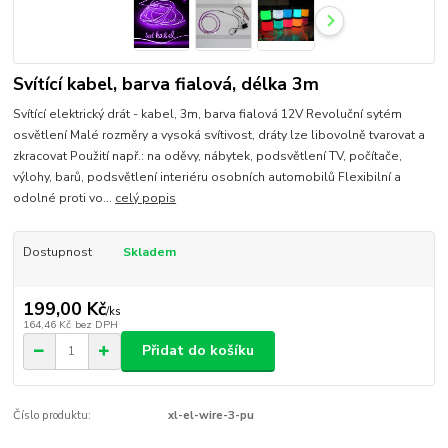
Svítící kabel, barva fialová, délka 3m
Svítící elektrický drát - kabel, 3m, barva fialová 12V Revoluční sytém
osvětlení Malé rozměry a vysoká svítivost, dráty lze libovolně tvarovat a
zkracovat Použití např.: na oděvy, nábytek, podsvětlení TV, počítače,
výlohy, barů, podsvětlení interiéru osobních automobilů Flexibilní a
odolné proti vo...
celý popis
Dostupnost
Skladem
199,00 Kč
/
ks
164,46 Kč
bez DPH
Přidat do košíku
Číslo produktu:
xl-el-wire-3-pu