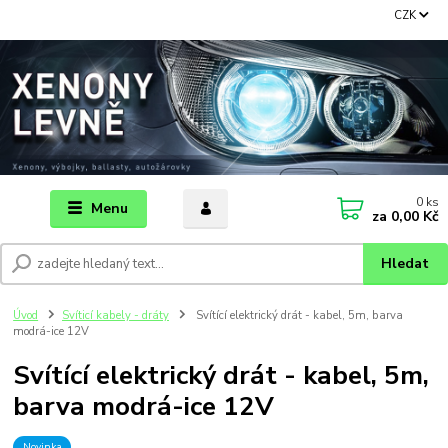
CZK
0
ks
Menu
za
0,00 Kč
Hledat
Úvod
Svíticí kabely - dráty
Svítící elektrický drát - kabel, 5m, barva
modrá-ice 12V
Svítící elektrický drát - kabel, 5m,
barva modrá-ice 12V
Novinka