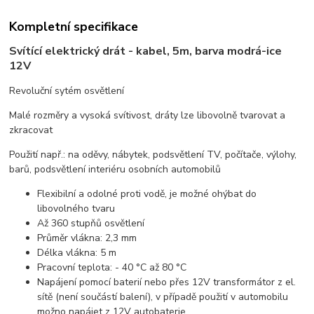
Kompletní specifikace
Svítící elektrický drát - kabel, 5m, barva modrá-ice
12V
Revoluční sytém osvětlení
Malé rozměry a vysoká svítivost, dráty lze libovolně tvarovat a
zkracovat
Použití např.: na oděvy, nábytek, podsvětlení TV, počítače, výlohy,
barů, podsvětlení interiéru osobních automobilů
Flexibilní a odolné proti vodě, je možné ohýbat do
libovolného tvaru
Až 360 stupňů osvětlení
Průměr vlákna: 2,3 mm
Délka vlákna: 5 m
Pracovní teplota: - 40 °C až 80 °C
Napájení pomocí baterií nebo přes 12V transformátor z el.
sítě (není součástí balení), v případě použití v automobilu
možno napájet z 12V autobaterie.