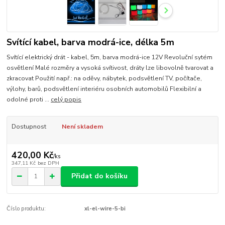
Svítící kabel, barva modrá-ice, délka 5m
Svítící elektrický drát - kabel, 5m, barva modrá-ice 12V Revoluční sytém
osvětlení Malé rozměry a vysoká svítivost, dráty lze libovolně tvarovat a
zkracovat Použití např.: na oděvy, nábytek, podsvětlení TV, počítače,
výlohy, barů, podsvětlení interiéru osobních automobilů Flexibilní a
odolné proti ...
celý popis
Dostupnost
Není skladem
420,00 Kč
/
ks
347,11 Kč
bez DPH
Přidat do košíku
Číslo produktu:
xl-el-wire-5-bi