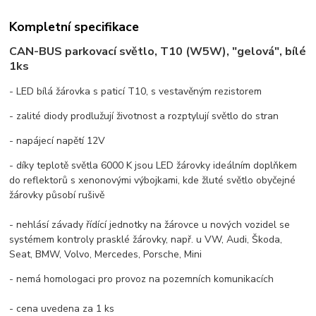
Kompletní specifikace
CAN-BUS parkovací světlo, T10 (W5W), "gelová", bílé
1ks
- LED bílá žárovka s paticí T10, s vestavěným rezistorem
- zalité diody prodlužují životnost a rozptylují světlo do stran
- napájecí napětí 12V
- díky teplotě světla 6000 K jsou LED žárovky ideálním doplňkem
do reflektorů s xenonovými výbojkami, kde žluté světlo obyčejné
žárovky působí rušivě
- nehlásí závady řídící jednotky na žárovce u nových vozidel se
systémem kontroly prasklé žárovky, např. u VW, Audi, Škoda,
Seat, BMW, Volvo, Mercedes, Porsche, Mini
- nemá homologaci pro provoz na pozemních komunikacích
- cena uvedena za 1 ks