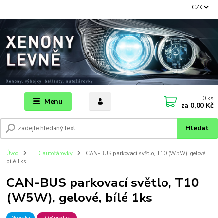
CZK
0
ks
Menu
za
0,00 Kč
Hledat
Úvod
LED autožárovky
CAN-BUS parkovací světlo, T10 (W5W), gelové,
bílé 1ks
CAN-BUS parkovací světlo, T10
(W5W), gelové, bílé 1ks
Novinka
TOP produkt