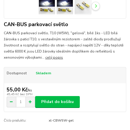
CAN-BUS parkovací světlo
CAN-BUS parkovací světlo, T10 (W5W), "gelová", bílé 1ks - LED bílá
žárovka s paticí T10, s vestavěným rezistorem - zalité diody prodlužují
životnost a rozptylují světlo do stran - napájecí napětí 12V - díky teplotě
světla 6000 K jsou LED žárovky ideálním doplňkem do reflektorů s
xenonovými výbojkami...
celý popis
Dostupnost
Skladem
55,00 Kč
/
ks
45,45 Kč
bez DPH
Přidat do košíku
Číslo produktu:
xl-CBW5W-gel