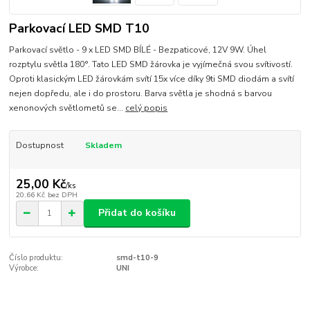
Parkovací LED SMD T10
Parkovací světlo - 9 x LED SMD BÍLÉ - Bezpaticové, 12V 9W. Úhel
rozptylu světla 180°. Tato LED SMD žárovka je vyjímečná svou svítivostí.
Oproti klasickým LED žárovkám svítí 15x více díky 9ti SMD diodám a svítí
nejen dopředu, ale i do prostoru. Barva světla je shodná s barvou
xenonových světlometů se...
celý popis
Dostupnost
Skladem
25,00 Kč
/
ks
20,66 Kč
bez DPH
Přidat do košíku
Číslo produktu:
smd-t10-9
Výrobce:
UNI