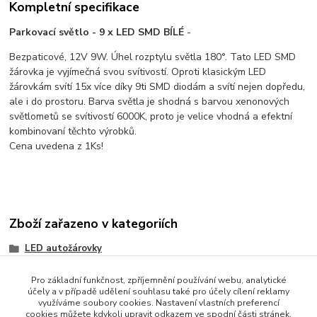
Kompletní specifikace
Parkovací světlo - 9 x LED SMD BÍLÉ
-
Bezpaticové, 12V 9W. Úhel rozptylu světla 180°. Tato LED SMD
žárovka je vyjímečná svou svítivostí. Oproti klasickým LED
žárovkám svítí 15x více díky 9ti SMD diodám a svítí nejen dopředu,
ale i do prostoru. Barva světla je shodná s barvou xenonových
světlometů se svítivostí 6000K, proto je velice vhodná a efektní
kombinovaní těchto výrobků.
Cena uvedena z 1Ks!
Zboží zařazeno v kategoriích
LED autožárovky
Parkovací žárovky - LED
Pro základní funkčnost, zpříjemnění používání webu, analytické
účely a v případě udělení souhlasu také pro účely cílení reklamy
Patice T10 (W5W)
využíváme soubory cookies. Nastavení vlastních preferencí
cookies můžete kdykoli upravit odkazem ve spodní části stránek.
Patice T10 (W5W) - LED SMD