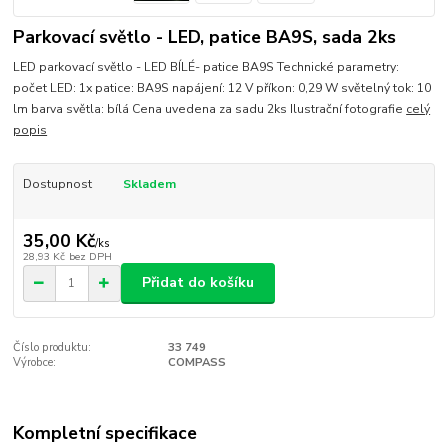
Parkovací světlo - LED, patice BA9S, sada 2ks
LED parkovací světlo - LED BÍLÉ- patice BA9S Technické parametry:
počet LED: 1x patice: BA9S napájení: 12 V příkon: 0,29 W světelný tok: 10
lm barva světla: bílá Cena uvedena za sadu 2ks Ilustrační fotografie
celý
popis
Dostupnost
Skladem
35,00 Kč
/
ks
28,93 Kč
bez DPH
Přidat do košíku
Číslo produktu:
33 749
Výrobce:
COMPASS
Kompletní specifikace