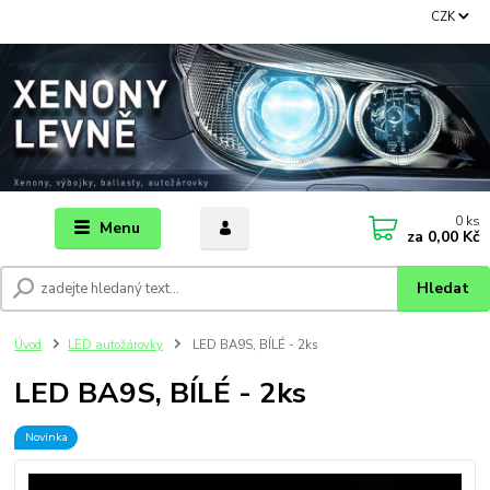
CZK
0
ks
Menu
za
0,00 Kč
Hledat
Úvod
LED autožárovky
LED BA9S, BÍLÉ - 2ks
LED BA9S, BÍLÉ - 2ks
Novinka