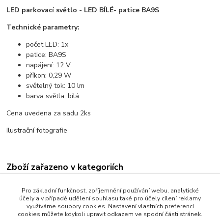
LED parkovací světlo - LED BÍLÉ- patice BA9S
Technické parametry:
počet LED: 1x
patice: BA9S
napájení: 12 V
příkon: 0,29 W
světelný tok: 10 lm
barva světla: bílá
Cena uvedena za sadu 2ks
Ilustrační fotografie
Zboží zařazeno v kategoriích
LED autožárovky
Pro základní funkčnost, zpříjemnění používání webu, analytické
účely a v případě udělení souhlasu také pro účely cílení reklamy
Parkovací žárovky - LED
využíváme soubory cookies. Nastavení vlastních preferencí
cookies můžete kdykoli upravit odkazem ve spodní části stránek.
Patice BA9S