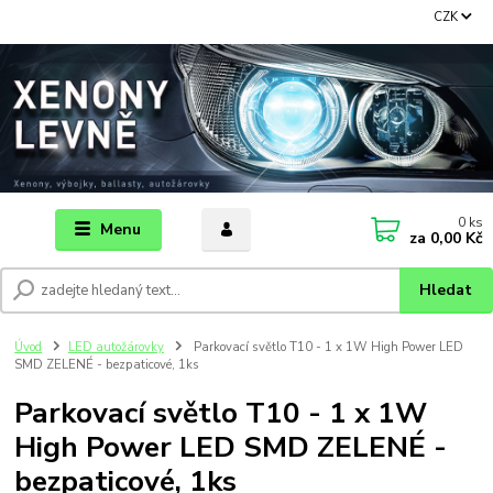
CZK
0
ks
Menu
za
0,00 Kč
Hledat
Úvod
LED autožárovky
Parkovací světlo T10 - 1 x 1W High Power LED
SMD ZELENÉ - bezpaticové, 1ks
Parkovací světlo T10 - 1 x 1W
High Power LED SMD ZELENÉ -
bezpaticové, 1ks