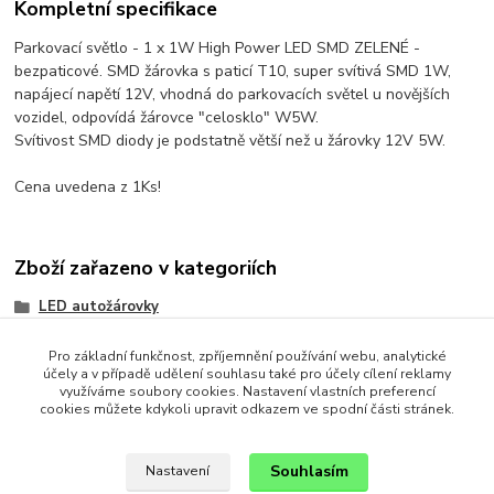
Kompletní specifikace
Parkovací světlo - 1 x 1W High Power LED SMD ZELENÉ -
bezpaticové. SMD žárovka s paticí T10, super svítivá SMD 1W,
napájecí napětí 12V, vhodná do parkovacích světel u novějších
vozidel, odpovídá žárovce "celosklo" W5W.
Svítivost SMD diody je podstatně větší než u žárovky 12V 5W.
Cena uvedena z 1Ks!
Zboží zařazeno v kategoriích
LED autožárovky
Parkovací žárovky - LED
Pro základní funkčnost, zpříjemnění používání webu, analytické
účely a v případě udělení souhlasu také pro účely cílení reklamy
Patice T10 (W5W)
využíváme soubory cookies. Nastavení vlastních preferencí
cookies můžete kdykoli upravit odkazem ve spodní části stránek.
Patice T10 (W5W) - LED SMD
Souhlasím
Nastavení