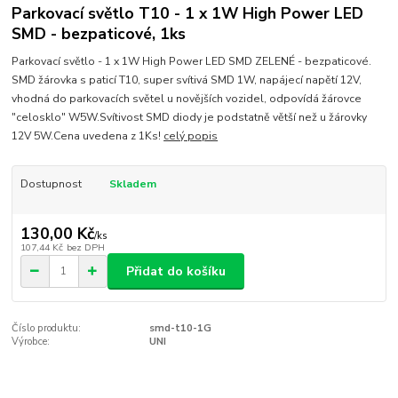
Parkovací světlo T10 - 1 x 1W High Power LED
SMD - bezpaticové, 1ks
Parkovací světlo - 1 x 1W High Power LED SMD ZELENÉ - bezpaticové.
SMD žárovka s paticí T10, super svítivá SMD 1W, napájecí napětí 12V,
vhodná do parkovacích světel u novějších vozidel, odpovídá žárovce
"celosklo" W5W.Svítivost SMD diody je podstatně větší než u žárovky
12V 5W.Cena uvedena z 1Ks!
celý popis
Dostupnost
Skladem
130,00 Kč
/
ks
107,44 Kč
bez DPH
Přidat do košíku
Číslo produktu:
smd-t10-1G
Výrobce:
UNI