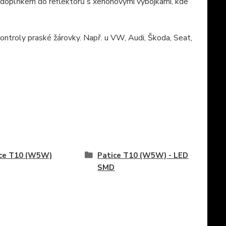
 doplňkem do reflektorů s xenonovými výbojkami, kde
ontroly praské žárovky. Např. u VW, Audi, Škoda, Seat,
ice T10 (W5W)
Patice T10 (W5W) - LED
SMD