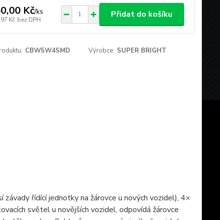
0,00 Kč
/
ks
Přidat do košíku
,97 Kč
bez DPH
roduktu:
CBW5W4SMD
Výrobce:
SUPER BRIGHT
 závady řídící jednotky na žárovce u nových vozidel), 4×
vacích světel u novějších vozidel, odpovídá žárovce