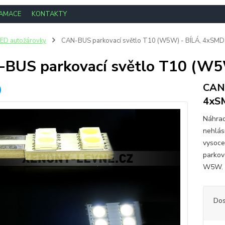
LAMACE
KONTAKTY
ED autožárovky
CAN-BUS parkovací světlo T10 (W5W) - BÍLÁ, 4xSMD,
BUS parkovací světlo T10 (W5
CAN-
4xSM
Náhrad
nehlásí
vysoce
parkov
W5W. D
Dos