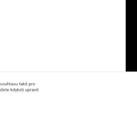
 souhlasu také pro
žete kdykoli upravit
Vytvořeno na
Eshop-rychle.cz