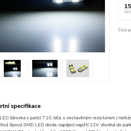
15
123
Číslo p
tní specifikace
LED žárovka s paticí T10, bílá, s vestavěným rezistorem ( nehlásí
tivá čipová SMD LED dioda, napájecí napětí 12V, vhodná do parko