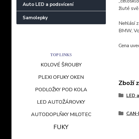
„celoskl
Auto LED a podsvícení
žluté svě
Samolepky
Nehlásí z
BMW, Vol
Cena uve
TOP LINKS
KOLOVÉ ŠROUBY
PLEXI OFUKY OKEN
Zboží 
PODLOŽKY POD KOLA
LED a
LED AUTOŽÁROVKY
CAN-
AUTODOPLŇKY MILOTEC
FUKY