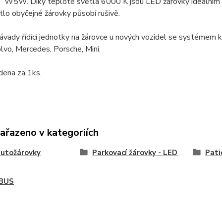
o“ W5W. Díky teplotě světla 6000 K jsou LED žárovky ideálním
tlo obyčejné žárovky působí rušivě.
ávady řídící jednotky na žárovce u nových vozidel se systémem k
vo, Mercedes, Porsche, Mini.
dena za 1ks.
zařazeno v kategoriích
utožárovky
Parkovací žárovky - LED
Pat
BUS