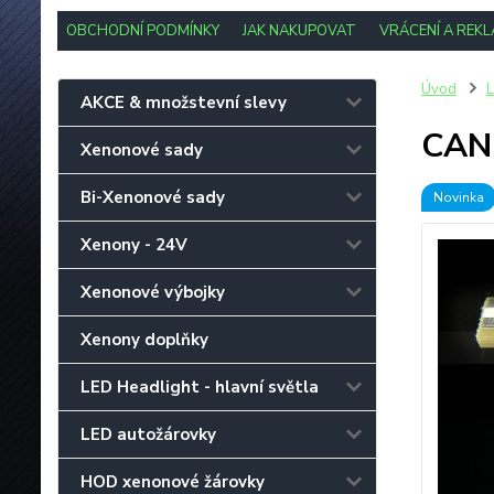
OBCHODNÍ PODMÍNKY
JAK NAKUPOVAT
VRÁCENÍ A REK
Úvod
L
AKCE & množstevní slevy
CAN-
Xenonové sady
Bi-Xenonové sady
Novinka
Xenony - 24V
Xenonové výbojky
Xenony doplňky
LED Headlight - hlavní světla
LED autožárovky
HOD xenonové žárovky