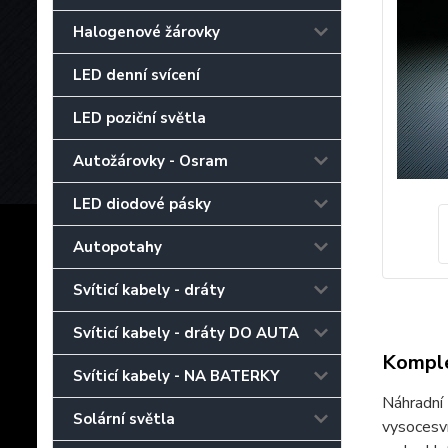
Halogenové žárovky
LED denní svícení
LED poziční světla
Autožárovky - Osram
LED diodové pásky
Autopotahy
Svíticí kabely - dráty
Svíticí kabely - dráty DO AUTA
Komple
Svíticí kabely - NA BATERKY
Náhradní 
Solární světla
vysocesví