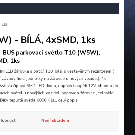
 1ks
W) - BÍLÁ, 4xSMD, 1ks
BUS parkovací světlo T10 (W5W),
D, 1ks
ní LED žárovka s paticí T10, bílá, s vestavěným rezistorem (
 závady řídící jednotky na žárovce u nových vozidel), 4×
svítivá čipová SMD LED dioda, napájecí napětí 12V, vhodná do
acích světel u novějších vozidel, odpovídá žárovce „celosklo“
íky teplotě světla 6000 K js...
celý popis
tupnost
Není skladem