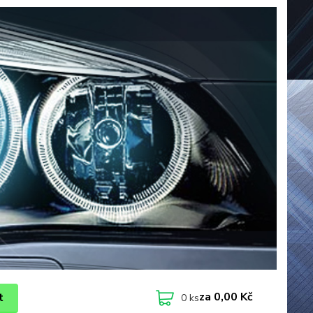
za
0,00 Kč
t
0
ks