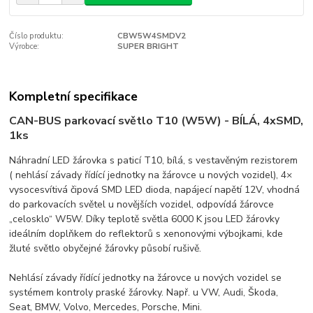
Číslo produktu:
CBW5W4SMDV2
Výrobce:
SUPER BRIGHT
Kompletní specifikace
CAN-BUS parkovací světlo T10 (W5W) - BÍLÁ, 4xSMD,
1ks
Náhradní LED žárovka s paticí T10, bílá, s vestavěným rezistorem
( nehlásí závady řídící jednotky na žárovce u nových vozidel), 4×
vysocesvítivá čipová SMD LED dioda, napájecí napětí 12V, vhodná
do parkovacích světel u novějších vozidel, odpovídá žárovce
„celosklo“ W5W. Díky teplotě světla 6000 K jsou LED žárovky
ideálním doplňkem do reflektorů s xenonovými výbojkami, kde
žluté světlo obyčejné žárovky působí rušivě.
Nehlásí závady řídící jednotky na žárovce u nových vozidel se
systémem kontroly praské žárovky. Např. u VW, Audi, Škoda,
Seat, BMW, Volvo, Mercedes, Porsche, Mini.