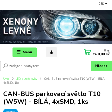
CZK
0
ks
Menu
za
0,00 Kč
Hledat
Úvod
LED autožárovky
CAN-BUS parkovací světlo T10 (W5W) - BÍLÁ,
4xSMD, 1ks
CAN-BUS parkovací světlo T10
(W5W) - BÍLÁ, 4xSMD, 1ks
Novinka