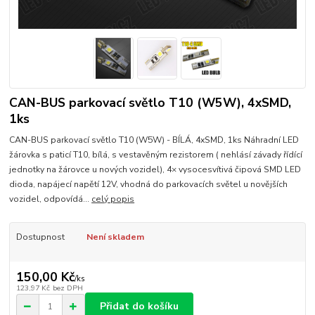
CAN-BUS parkovací světlo T10 (W5W), 4xSMD,
1ks
CAN-BUS parkovací světlo T10 (W5W) - BÍLÁ, 4xSMD, 1ks Náhradní LED
žárovka s paticí T10, bílá, s vestavěným rezistorem ( nehlásí závady řídící
jednotky na žárovce u nových vozidel), 4× vysocesvítivá čipová SMD LED
dioda, napájecí napětí 12V, vhodná do parkovacích světel u novějších
vozidel, odpovídá...
celý popis
Dostupnost
Není skladem
150,00 Kč
/
ks
123,97 Kč
bez DPH
Přidat do košíku