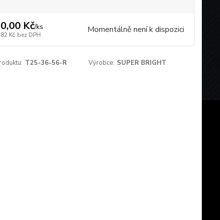
0,00 Kč
/
ks
Momentálně není k dispozici
,82 Kč
bez DPH
roduktu:
T25-36-56-R
Výrobce:
SUPER BRIGHT