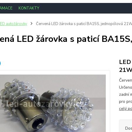
LAMACE
KONTAKTY
ED autožárovky
Červená LED žárovka s paticí BA15S, jednopólová 21W
ená LED žárovka s paticí BA15S
LED 
21W,
Červen
Určeno
zadní 
pro pr
celý p
Dos