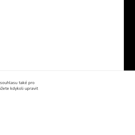
 souhlasu také pro
žete kdykoli upravit
Vytvořeno na
Eshop-rychle.cz