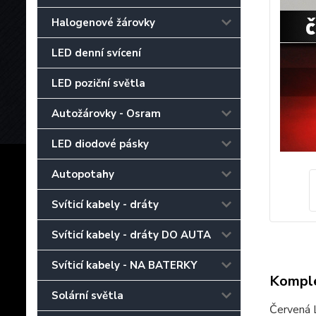
Halogenové žárovky
LED denní svícení
LED poziční světla
Autožárovky - Osram
LED diodové pásky
Autopotahy
Svíticí kabely - dráty
Svíticí kabely - dráty DO AUTA
Svíticí kabely - NA BATERKY
Komple
Solární světla
Červená 