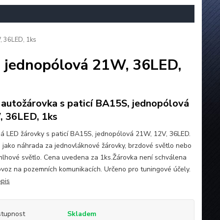
, 36LED, 1ks
, jednopólová 21W, 36LED,
autožárovka s paticí BA15S, jednopólová
 36LED, 1ks
á LED žárovky s paticí BA15S, jednopólová 21W, 12V, 36LED.
 jako náhrada za jednovláknové žárovky, brzdové světlo nebo
mlhové světlo. Cena uvedena za 1ks.Žárovka není schválena
ovoz na pozemních komunikacích. Určeno pro tuningové účely.
opis
tupnost
Skladem