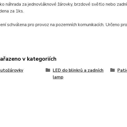
ko náhrada za jednovláknové žárovky, brzdové světlo nebo zadn
dena za 1ks.
ení schválena pro provoz na pozemních komunikacích. Určeno pro
zařazeno v kategoriích
utožárovky
LED do blinkrů a zadních
Pati
lamp