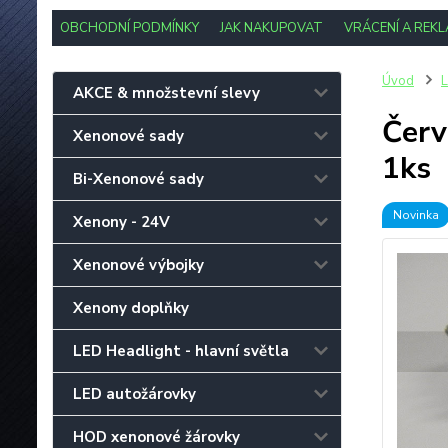
OBCHODNÍ PODMÍNKY
JAK NAKUPOVAT
VRÁCENÍ A REK
Úvod
L
AKCE & množstevní slevy
Červ
Xenonové sady
1ks
Bi-Xenonové sady
Novinka
Xenony - 24V
Xenonové výbojky
Xenony doplňky
LED Headlight - hlavní světla
LED autožárovky
HOD xenonové žárovky