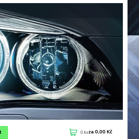
za
0,00 Kč
t
0
ks