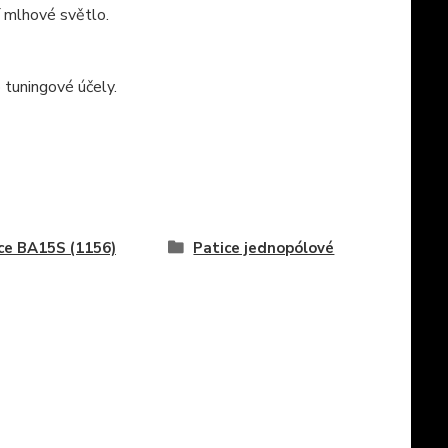
í mlhové světlo.
 tuningové účely.
ce BA15S (1156)
Patice jednopólové