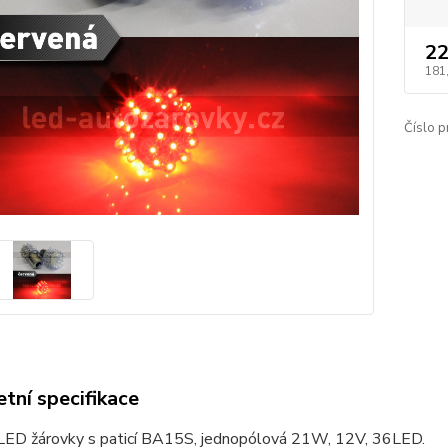
22
181
Číslo p
tní specifikace
LED žárovky s paticí BA15S, jednopólová 21W, 12V, 36LED.