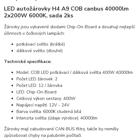
LED autožárovky H4 A9 COB canbus 40000lm
2x200W 6000K, sada 2ks
Žárovky jsou vybavené diodami Chip-On-Board a dosahují nejlepší
účinnosti v čočkových lampách:
potkávací světlo (krátké)
dálkové světlo (dlouhé)
Technické specifikace:
Model: COB LED potkávací / dálková světla 400W 40000lm
Počet LED žárovek: 2
Počet LED: 12 / žárovka
LED: Chip-On-Board
Celkový výkon sestavy: 400W
Napájecí napětí: 12V - 24V
Barva světla: 6000K studená bílá
Intenzita světla (údaje výrobce): 40000lm
Žárovky mají zabudované CAN-BUS filtry, takže by neměly
způsobovat chyby na palubním počítači.