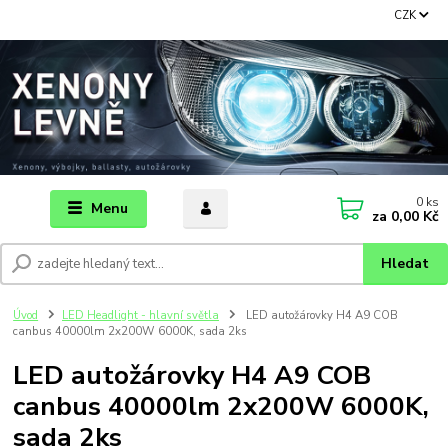
CZK
0
ks
Menu
za
0,00 Kč
Hledat
Úvod
LED Headlight - hlavní světla
LED autožárovky H4 A9 COB
canbus 40000lm 2x200W 6000K, sada 2ks
LED autožárovky H4 A9 COB
canbus 40000lm 2x200W 6000K,
sada 2ks