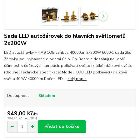
Sada LED autožárovek do hlavních světlometů
2x200W
LED autožárovky H4 A9 COB canbus 40000lm 2x200W 6000K, sada 2ks
Žárovky jsou vybavené diodami Chip-On-Board a dosahují nejlepší
účinnosti v čočkových lampách: potkávací světlo (krátké) dálkové světlo
(dlouhé) Technické specifikace: Model: COB LED potkávací / dálková
světla 400W 40000lm Počet LED ...
celý popis
Dostupnost
Skladem
949,00 Kč
/
ks
784,30 Kč
bez DPH
Přidat do košíku