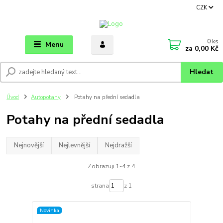
CZK
0
ks
Menu
za
0,00 Kč
Hledat
Úvod
Autopotahy
Potahy na přední sedadla
Potahy na přední sedadla
Nejnovější
Nejlevnější
Nejdražší
Zobrazuji 1-4 z 4
strana
z 1
Novinka