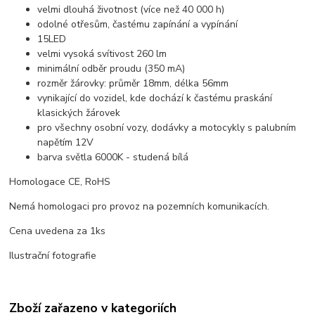
velmi dlouhá životnost (více než 40 000 h)
odolné otřesům, častému zapínání a vypínání
15LED
velmi vysoká svítivost 260 lm
minimální odběr proudu (350 mA)
rozměr žárovky: průměr 18mm, délka 56mm
vynikající do vozidel, kde dochází k častému praskání
klasických žárovek
pro všechny osobní vozy, dodávky a motocykly s palubním
napětím 12V
barva světla 6000K - studená bílá
Homologace CE, RoHS
Nemá homologaci pro provoz na pozemních komunikacích.
Cena uvedena za 1ks
Ilustrační fotografie
Zboží zařazeno v kategoriích