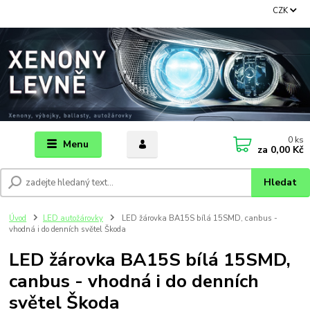
CZK
0
ks
Menu
za
0,00 Kč
Hledat
Úvod
LED autožárovky
LED žárovka BA15S bílá 15SMD, canbus -
vhodná i do denních světel Škoda
LED žárovka BA15S bílá 15SMD,
canbus - vhodná i do denních
světel Škoda