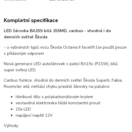
Kompletní specifikace
LED žárovka BA15S bílá 15SMD, canbus - vhodná i do
denních světel Škoda
- u vybraných typů vozu Škoda Octavia II facelift lze použít pouze
s přídavným odporem
Nová generace LED autožárovek s paticí BA15s (P21W), bílá,
super svítivý LED.
Canbus funkce, vhodná do denních světel Škoda Superb, Fabia,
Roomster atd, nehlásí chybu prasklé žárovky na palubce
hliníkové tělo s polykarbonátovým krytem
vestavěná elektronika hlídá konstantní proud
15x LED
napájecí napětí 12V
Výhody: