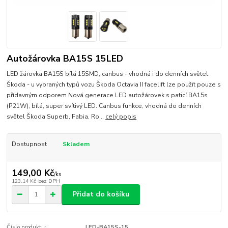
Autožárovka BA15S 15LED
LED žárovka BA15S bílá 15SMD, canbus - vhodná i do denních světel
Škoda - u vybraných typů vozu Škoda Octavia II facelift lze použít pouze s
přídavným odporem Nová generace LED autožárovek s paticí BA15s
(P21W), bílá, super svítivý LED. Canbus funkce, vhodná do denních
světel Škoda Superb, Fabia, Ro...
celý popis
Dostupnost
Skladem
149,00 Kč
/
ks
123,14 Kč
bez DPH
Přidat do košíku
Číslo produktu:
LED-BA15S-15