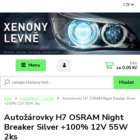
CZK
0
ks
Menu
za
0,00 Kč
Hledat
Úvod
Autožárovky - Osram
Autožárovky H7 OSRAM Night Breaker Silver
+100% 12V 55W 2ks
Autožárovky H7 OSRAM Night
Breaker Silver +100% 12V 55W
2ks