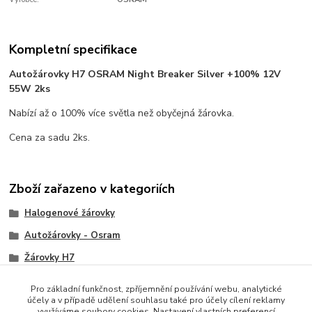
Kompletní specifikace
Autožárovky H7 OSRAM Night Breaker Silver +100% 12V
55W 2ks
Nabízí až o 100% více světla než obyčejná žárovka.
Cena za sadu 2ks.
Zboží zařazeno v kategoriích
Halogenové žárovky
Autožárovky - Osram
Žárovky H7
Žárovky Osram H7
Pro základní funkčnost, zpříjemnění používání webu, analytické
účely a v případě udělení souhlasu také pro účely cílení reklamy
Osram Silverstar
využíváme soubory cookies. Nastavení vlastních preferencí