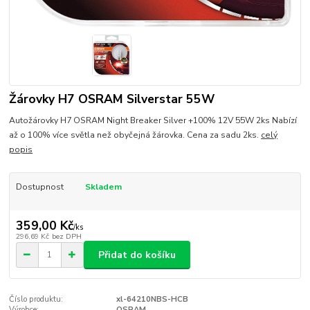
Žárovky H7 OSRAM Silverstar 55W
Autožárovky H7 OSRAM Night Breaker Silver +100% 12V 55W 2ks Nabízí
až o 100% více světla než obyčejná žárovka. Cena za sadu 2ks.
celý
popis
Dostupnost
Skladem
359,00 Kč
/
ks
296,69 Kč
bez DPH
Přidat do košíku
Číslo produktu:
xl-64210NBS-HCB
Výrobce:
OSRAM