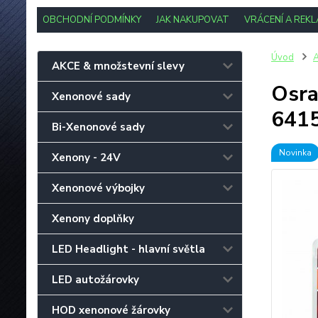
OBCHODNÍ PODMÍNKY
JAK NAKUPOVAT
VRÁCENÍ A REK
Úvod
A
AKCE & množstevní slevy
Osra
Xenonové sady
641
Bi-Xenonové sady
Novinka
Xenony - 24V
Xenonové výbojky
Xenony doplňky
LED Headlight - hlavní světla
LED autožárovky
HOD xenonové žárovky