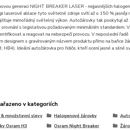
novou generaci NIGHT BREAKER LASER - nejjasnějších halogeno
ii laserové ablace tyto světelné zdroje svítí až o 150 % jasněj
jišťuje mimořádný světelný výkon. Autožárovky tak poskytují až
 srovnání s legislativou požadovaným minimálním standardem. Ví
 identifikovat a reagovat na nebezpečí provozu. V neposledn
ým designem s gravírovaným názvem produktu přímo na baňce žár
 HB4). Ideální autožárovka pro řidiče, kteří ocení jasné a silné 
zařazeno v kategoriích
& množstevní slevy
Halogenové žárovky
Auto
vky Osram H3
Osram Night Breaker
Žáro