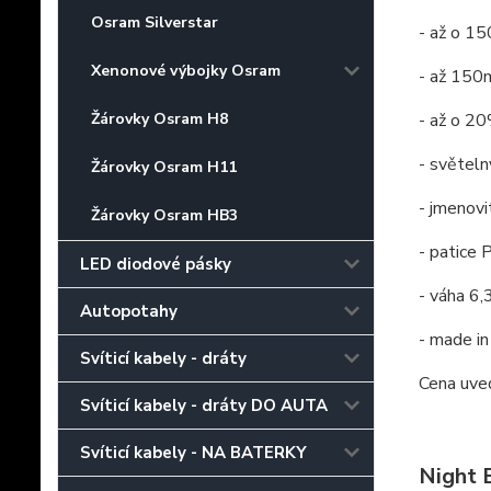
Osram Silverstar
- až o 15
Xenonové výbojky Osram
- až 150
Žárovky Osram H8
- až o 20
- světel
Žárovky Osram H11
- jmenov
Žárovky Osram HB3
- patice
LED diodové pásky
- váha 6,
Autopotahy
- made i
Svíticí kabely - dráty
Cena uve
Svíticí kabely - dráty DO AUTA
Svíticí kabely - NA BATERKY
Night 