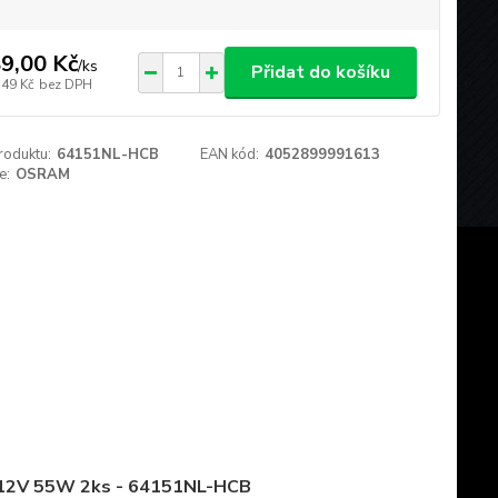
9,00 Kč
/
ks
Přidat do košíku
,49 Kč
bez DPH
roduktu:
64151NL-HCB
EAN kód:
4052899991613
e:
OSRAM
 12V 55W 2ks - 64151NL-HCB