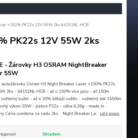
Laser +150% PK22s 12V 55W 2ks 64151NL-HCB
50% PK22s 12V 55W 2ks
 - Žárovky H3 OSRAM NightBreaker
er 55W
 autožárovky Osram H3 Night Breaker Laser +150% PK22s
W 2ks - 64151NL-HCB - až o 150% více jasu - až 150m
 světelný kužel - až o 20% bělejší světlo - světelný tok 1450lm
ovitý výkon 55W - patice P22s - váha 6,36g - made in
y Cena uvedena za sadu 2ks. Night Breaker La...
celý popis
tupnost
Skladem