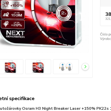
38
321
Číslo p
Výrobc
tní specifikace
autožárovky Osram H3 Night Breaker Laser +150% PK22s