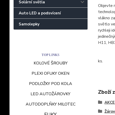
Solární světla
Objevte 
technolog
Auto LED a podsvícení
vlákno za
světlo ve
Samolepky
rychleji
jedinečn
H11, HB3,
TOP LINKS
ks.
KOLOVÉ ŠROUBY
PLEXI OFUKY OKEN
PODLOŽKY POD KOLA
Zboží 
LED AUTOŽÁROVKY
AKCE 
AUTODOPLŇKY MILOTEC
Žáro
FUKY