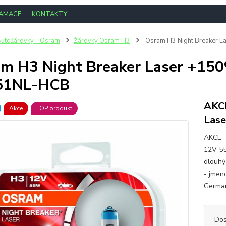
LAMACE
KONTAKTY
utožárovky - Osram
Žárovky Osram H3
Osram H3 Night Breaker 
m H3 Night Breaker Laser +1
51NL-HCB
AKCE
Akce
TOP produkt
Las
AKCE -
12V 55
dlouhý
- jmen
German
Dos