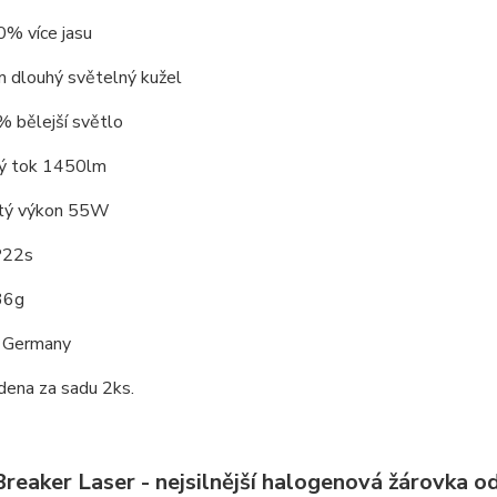
0% více jasu
m dlouhý světelný kužel
% bělejší světlo
ný tok 1450lm
itý výkon 55W
 P22s
36g
n Germany
dena za sadu 2ks.
Breaker Laser - nejsilnější halogenová žárovka