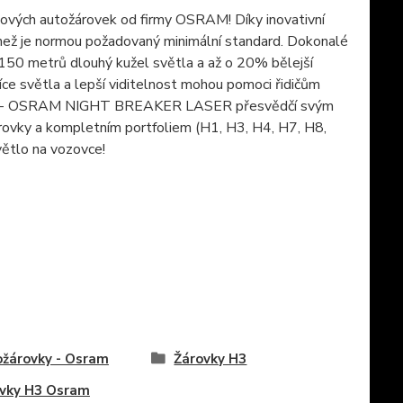
vých autožárovek od firmy OSRAM! Díky inovativní
i než je normou požadovaný minimální standard. Dokonalé
 150 metrů dlouhý kužel světla a až o 20% bělejší
ce světla a lepší viditelnost mohou pomoci řidičům
í řadě - OSRAM NIGHT BREAKER LASER přesvědčí svým
ovky a kompletním portfoliem (H1, H3, H4, H7, H8,
světlo na vozovce!
žárovky - Osram
Žárovky H3
vky H3 Osram