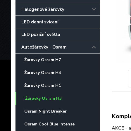
Halogenové žárovky
LED denní svícení
LED poziční světla
Autožárovky - Osram
Žárovky Osram H7
Žárovky Osram H4
Žárovky Osram H1
Žárovky Osram H3
Osram Night Breaker
Komple
Osram Cool Blue Intense
AKCE - 