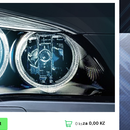
za
0,00 Kč
t
0
ks