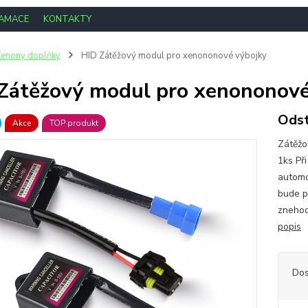
LAMACE
KONTAKTY
enony doplňky
HID Zátěžový modul pro xenononové výbojky
Zátěžový modul pro xenononové
Odst
Akce
TOP produkt
Zátěžo
1ks Př
automo
bude p
znehod
popis
Dos