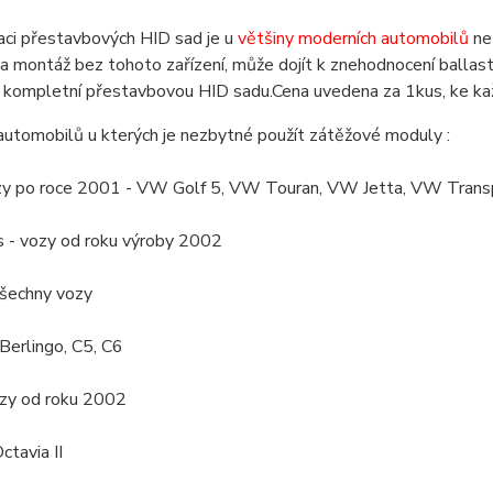
laci přestavbových HID sad je u
většiny moderních automobilů
ne
 montáž bez tohoto zařízení, může dojít k znehodnocení ballastu
 kompletní přestavbovou HID sadu.Cena uvedena za 1kus, ke kaž
automobilů u kterých je nezbytné použít zátěžové moduly :
y po roce 2001 - VW Golf 5, VW Touran, VW Jetta, VW Transp
 - vozy od roku výroby 2002
všechny vozy
 Berlingo, C5, C6
ozy od roku 2002
ctavia II