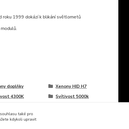
 roku 1999 dokází k blikání světlometů
 modulů.
ny doplňky
Xenony HID H7
ivost 4300K
Svítivost 5000k
ivost 10000K
Svítivost 4300K
 souhlasu také pro
ivost 10000K
žete kdykoli upravit