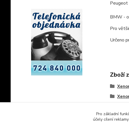
Peugeot 
BMW - od
Pro větš
Určeno p
Zboží 
Xeno
Xeno
Svíti
Pro základní funk
Svíti
účely cílení reklam