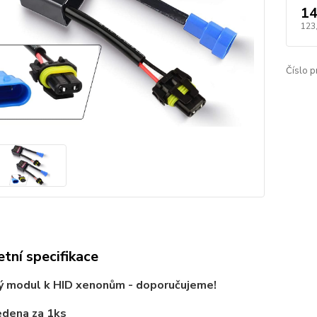
14
123
Číslo p
tní specifikace
ý modul k HID xenonům - doporučujeme!
edena za 1ks