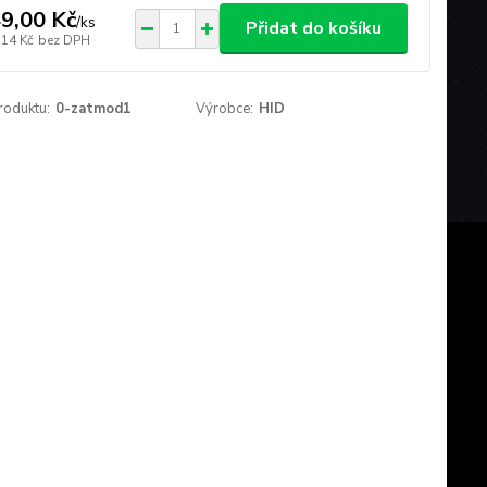
9,00 Kč
/
ks
Přidat do košíku
,14 Kč
bez DPH
roduktu:
0-zatmod1
Výrobce:
HID