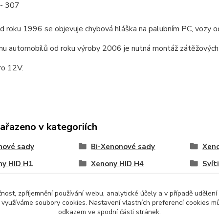
- 307
 roku 1996 se objevuje chybová hláška na palubním PC, vozy od
inu automobilů od roku výroby 2006 je nutná montáž zátěžových
ro 12V.
zařazeno v kategoriích
nové sady
Bi-Xenonové sady
Xeno
ny HID H1
Xenony HID H4
Svít
vost 6000K
Svítivost 8000K
Svít
čnost, zpříjemnění používání webu, analytické účely a v případě udělení
vost 6000K
Svítivost 8000K
Svít
y využíváme soubory cookies. Nastavení vlastních preferencí cookies mů
odkazem ve spodní části stránek.