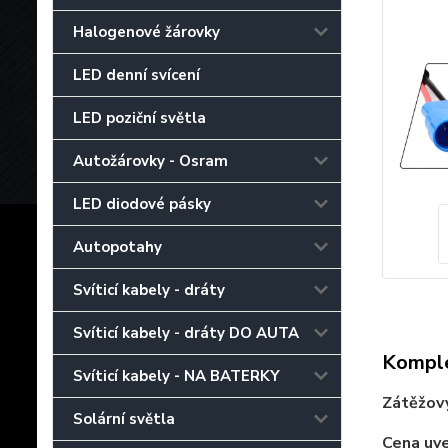
Halogenové žárovky
LED denní svícení
LED poziční světla
Autožárovky - Osram
LED diodové pásky
Autopotahy
Svíticí kabely - dráty
Svíticí kabely - dráty DO AUTA
Komple
Svíticí kabely - NA BATERKY
Zátěžov
Solární světla
Cena uv