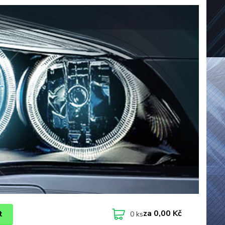
za
0,00 Kč
t
0
ks