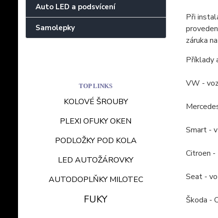
Auto LED a podsvícení
Při insta
Samolepky
provedena
záruka na
Příklady 
VW - voz
TOP LINKS
KOLOVÉ ŠROUBY
Mercedes
PLEXI OFUKY OKEN
Smart - 
PODLOŽKY POD KOLA
Citroen -
LED AUTOŽÁROVKY
Seat - v
AUTODOPLŇKY MILOTEC
FUKY
Škoda - O