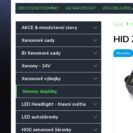
OBCHODNÍ PODMÍNKY
JAK NAKUPOVAT
VRÁCENÍ A REK
Úvod
X
AKCE & množstevní slevy
HID 
Xenonové sady
Bi-Xenonové sady
Novinka
Xenony - 24V
Xenonové výbojky
Xenony doplňky
LED Headlight - hlavní světla
LED autožárovky
HOD xenonové žárovky