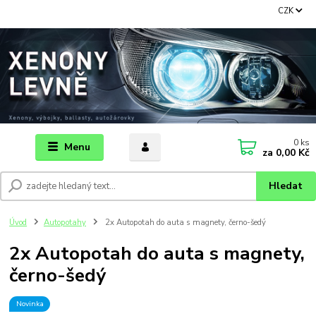
CZK
0
ks
Menu
za
0,00 Kč
Hledat
Úvod
Autopotahy
2x Autopotah do auta s magnety, černo-šedý
2x Autopotah do auta s magnety,
černo-šedý
Novinka