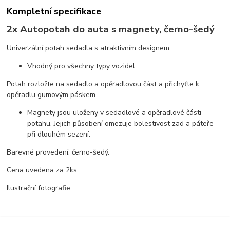
Kompletní specifikace
2x Autopotah do auta s magnety, černo-šedý
Univerzální potah sedadla s atraktivním designem.
Vhodný pro všechny typy vozidel.
Potah rozložte na sedadlo a opěradlovou část a přichyťte k
opěradlu gumovým páskem.
Magnety jsou uloženy v sedadlové a opěradlové části
potahu. Jejich působení omezuje bolestivost zad a páteře
při dlouhém sezení.
Barevné provedení: černo-šedý.
Cena uvedena za 2ks
Ilustrační fotografie
Zboží zařazeno v kategoriích