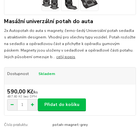
Masážní univerzální potah do auta
2x Autopotah do auta s magnety, černo-šedý Univerzální potah sedadla
s atraktivním designem. Vhodný pro všechny typy vozidel. Potah rozložte
na sedadlo a opěradlovou část a přichyťte k opěradlu gumovým
páskem. Magnety jsou uloženy v sedadlové a opěradlové části potahu.
Jejich působení omezuje b...
celý popis
Dostupnost
Skladem
590,00 Kč
/
ks
487,60 Kč
bez DPH
Přidat do košíku
Číslo produktu:
potah-magnet-grey