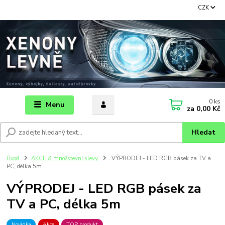
CZK
0
ks
Menu
za
0,00 Kč
Hledat
Úvod
AKCE & množstevní slevy
VÝPRODEJ - LED RGB pásek za TV a
PC, délka 5m
VÝPRODEJ - LED RGB pásek za
TV a PC, délka 5m
Novinka
Akce
TOP produkt