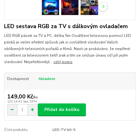
LED sestava RGB za TV s dálkovým ovladačem
LED RGB pásek za TV a PC, délka 5m Osvětlení televizoru pomocí LED
pásků je velmi efektní způsob jak si ozvláštnit sledování Vašich
oblíbených televizních pořadů a filmů. Navíc je prokázáno, že nepřímé
osvětlení za televizorem šetří zrak a tím se snižuje únavu očí při jejím
sledování. Nejefektivnějš...
celý popis
Dostupnost
Skladem
149,00 Kč
/
ks
123,14 Kč
bez DPH
Přidat do košíku
Číslo produktu:
LED-TV-kit-5