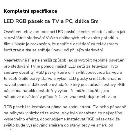
Kompletní specifikace
LED RGB pásek za TV a PC, délka 5m
Osvětlení televizoru pomocí LED pásků je velmi efektní způsob jak
si ozvláštnit sledování Vašich oblíbených televizních pořadů a
filmů. Navíc je prokázáno, že nepřímé osvětlení za televizorem
šetří zrak a tím se snižuje únavu očí při jejím sledování.
Nejefektivnější a nejsnažší způsob jak si vytvořit nepřímé osvětlení
pro sledování TV je pomocí našich LED setů za televizor. Tyto
sestavy obsahují RGB pásky, které umí svítit libovolnou barvou a
to včetně bílé barvy. Barvu a výkon LED pásky si můžete snadno
navolit pomocí dálkového ovladače, který je součásti sestavy. RGB
pásek ma natolik dostatečny výkon, že může sloužit i jako
náladové osvětlení v případě, že zrovna nesledujete televizor.
RGB pásek lze instalovat přímo na zadní stranu TV nebo připadně
na nábytek v blízkosti televize. Aby bylo dosaženo co nejlepšího
výsledného efektu, doporučujeme instalovat RGB pásek tak, že
světlo bude vyzařováno směrem do stěny, tedy ve směru od