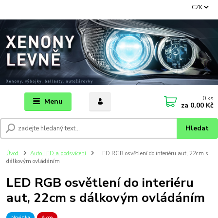
CZK
0
ks
Menu
za
0,00 Kč
Hledat
Úvod
Auto LED a podsvícení
LED RGB osvětlení do interiéru aut, 22cm s
dálkovým ovládáním
LED RGB osvětlení do interiéru
aut, 22cm s dálkovým ovládáním
Novinka
Akce