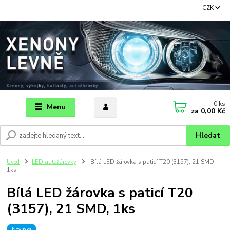
CZK
0
ks
Menu
za
0,00 Kč
Hledat
Úvod
LED autožárovky
Bílá LED žárovka s paticí T20 (3157), 21 SMD,
1ks
Bílá LED žárovka s paticí T20
(3157), 21 SMD, 1ks
Novinka