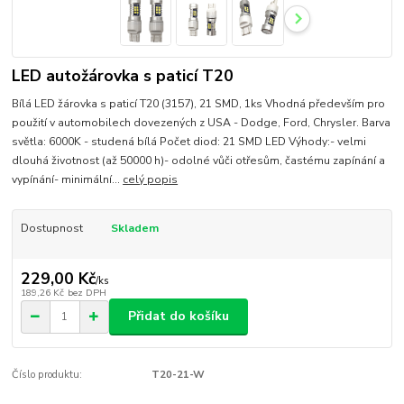
LED autožárovka s paticí T20
Bílá LED žárovka s paticí T20 (3157), 21 SMD, 1ks Vhodná především pro
použití v automobilech dovezených z USA - Dodge, Ford, Chrysler. Barva
světla: 6000K - studená bílá Počet diod: 21 SMD LED Výhody:- velmi
dlouhá životnost (až 50000 h)- odolné vůči otřesům, častému zapínání a
vypínání- minimální...
celý popis
Dostupnost
Skladem
229,00 Kč
/
ks
189,26 Kč
bez DPH
Přidat do košíku
Číslo produktu:
T20-21-W