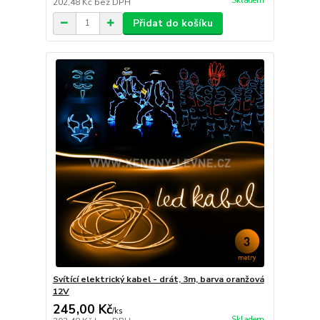
Skladem
202,48 Kč
bez DPH
Přidat do košíku
Svítící elektrický kabel - drát, 3m, barva oranžová
12V
245,00 Kč
/
ks
Skladem