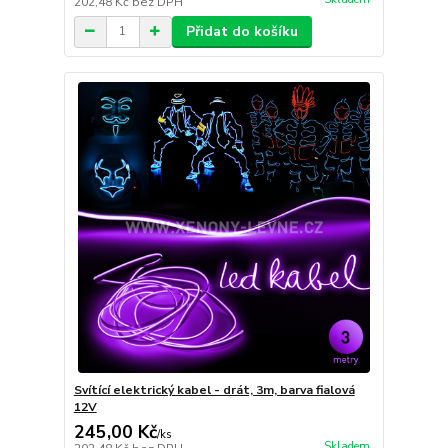
202,48 Kč
bez DPH
Přidat do košíku
Svítící elektrický kabel - drát, 3m, barva fialová
12V
245,00 Kč
/
ks
Skladem