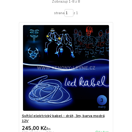
Zobrazuji 1-8 z 8
strana
z 1
Svítící elektrický kabel - drát, 3m, barva modrá
12V
245,00 Kč
/
ks