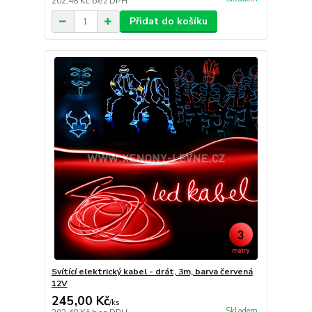
202,48 Kč
bez DPH
Přidat do košíku
Svítící elektrický kabel - drát, 3m, barva červená
12V
245,00 Kč
/
ks
Skladem