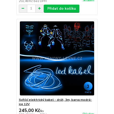
Skladem
202,48 Kč
bez DPH
Přidat do košíku
Svítící elektrický kabel - drát, 3m, barva modrá-
ice 12V
245,00 Kč
/
ks