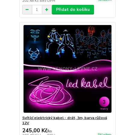
202,48 Kč
bez DPH
Přidat do košíku
Svítící elektrický kabel - drát, 3m, barva růžová
12V
245,00 Kč
/
ks
Skladem