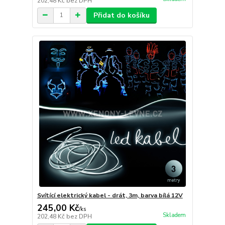
202,48 Kč
bez DPH
Přidat do košíku
Svítící elektrický kabel - drát, 3m, barva bílá 12V
245,00 Kč
/
ks
Skladem
202,48 Kč
bez DPH