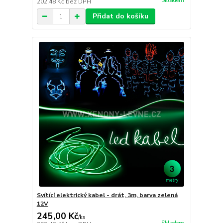
Skladem
202,48 Kč
bez DPH
Přidat do košíku
Svítící elektrický kabel - drát, 3m, barva zelená
12V
245,00 Kč
/
ks