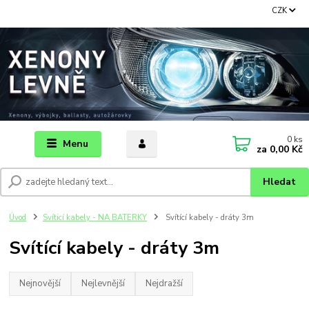
CZK
0
ks
Menu
za
0,00 Kč
Hledat
Úvod
Svíticí kabely - NA BATERKY
Svítící kabely - dráty 3m
Svítící kabely - dráty 3m
Nejnovější
Nejlevnější
Nejdražší