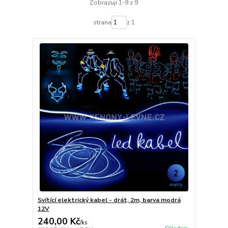
Zobrazuji 1-9 z 9
strana
z 1
Svítící elektrický kabel - drát, 2m, barva modrá
12V
240,00 Kč
/
ks