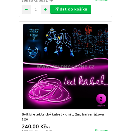
198,35 Kč
bez DPH
Přidat do košíku
Svítící elektrický kabel - drát, 2m, barva růžová
12V
240,00 Kč
/
ks
Skladem