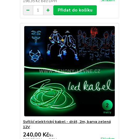
Skladem
198,35 Kč
bez DPH
Přidat do košíku
Svítící elektrický kabel - drát, 2m, barva zelená
12V
240,00 Kč
/
ks