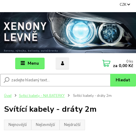
CZK
0
ks
Menu
za
0,00 Kč
Hledat
Úvod
Svíticí kabely - NA BATERKY
Svítící kabely - dráty 2m
Svítící kabely - dráty 2m
Nejnovější
Nejlevnější
Nejdražší