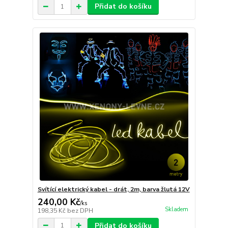
Přidat do košíku
Svítící elektrický kabel - drát, 2m, barva žlutá 12V
240,00 Kč
/
ks
Skladem
198,35 Kč
bez DPH
Přidat do košíku