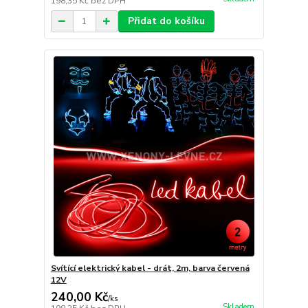
198,35 Kč
bez DPH
Přidat do košíku
Svítící elektrický kabel - drát, 2m, barva červená
12V
240,00 Kč
/
ks
Skladem