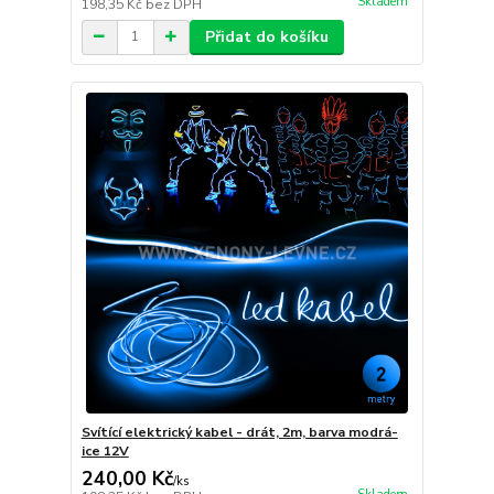
Skladem
198,35 Kč
bez DPH
Přidat do košíku
Svítící elektrický kabel - drát, 2m, barva modrá-
ice 12V
240,00 Kč
/
ks