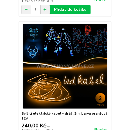
Skladem
198,35 Kč
bez DPH
Přidat do košíku
Svítící elektrický kabel - drát, 2m, barva oranžová
12V
240,00 Kč
/
ks
Skladem