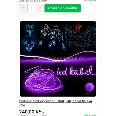
198,35 Kč
bez DPH
Přidat do košíku
Svítící elektrický kabel - drát, 2m, barva fialová
12V
240,00 Kč
/
ks
Skladem