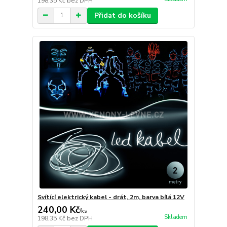
198,35 Kč
bez DPH
Přidat do košíku
Svítící elektrický kabel - drát, 2m, barva bílá 12V
240,00 Kč
/
ks
Skladem
198,35 Kč
bez DPH