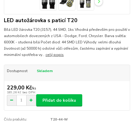
LED autožárovka s paticí T20
Bílá LED žárovka T20 (3157), 44 SMD, 1ks Vhodná především pro použití v
automobilech dovezených z USA - Dodge, Ford, Chrysler. Barva světla:
6000K - studená bílá Počet diod: 44 SMD LED Výhody: velmi dlouhá
životnost (až 50000 h) odolné vůči otřesům, častému zapínání a vypínání
minimální spotřeba vy...
celý popis
Dostupnost
Skladem
229,00 Kč
/
ks
189,26 Kč
bez DPH
Přidat do košíku
Číslo produktu:
T20-44-W