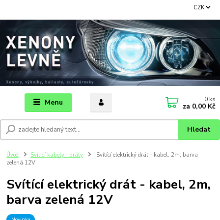
CZK
0
ks
Menu
za
0,00 Kč
Hledat
Úvod
Svíticí kabely - dráty
Svítící elektrický drát - kabel, 2m, barva
zelená 12V
Svítící elektrický drát - kabel, 2m,
barva zelená 12V
Novinka