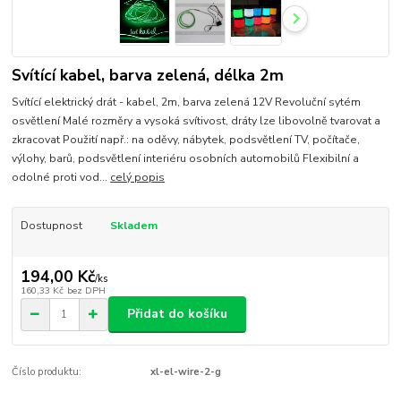
Svítící kabel, barva zelená, délka 2m
Svítící elektrický drát - kabel, 2m, barva zelená 12V Revoluční sytém
osvětlení Malé rozměry a vysoká svítivost, dráty lze libovolně tvarovat a
zkracovat Použití např.: na oděvy, nábytek, podsvětlení TV, počítače,
výlohy, barů, podsvětlení interiéru osobních automobilů Flexibilní a
odolné proti vod...
celý popis
Dostupnost
Skladem
194,00 Kč
/
ks
160,33 Kč
bez DPH
Přidat do košíku
Číslo produktu:
xl-el-wire-2-g