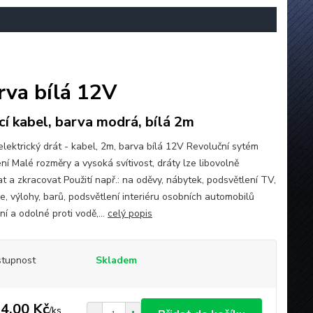
arva bílá 12V
ící kabel, barva modrá, bílá 2m
 elektrický drát - kabel, 2m, barva bílá 12V Revoluční sytém
ní Malé rozměry a vysoká svítivost, dráty lze libovolně
t a zkracovat Použití např.: na oděvy, nábytek, podsvětlení TV,
e, výlohy, barů, podsvětlení interiéru osobních automobilů
lní a odolné proti vodě,...
celý popis
tupnost
Skladem
4,00 Kč
/
ks