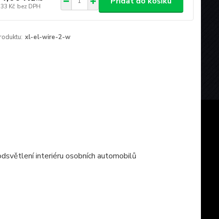
Přidat do košíku
,33 Kč
bez DPH
roduktu:
xl-el-wire-2-w
podsvětlení interiéru osobních automobilů