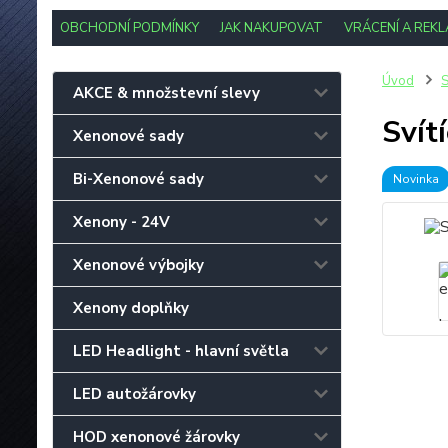
OBCHODNÍ PODMÍNKY
JAK NAKUPOVAT
VRÁCENÍ A REK
Úvod
S
AKCE & množstevní slevy
Svít
Xenonové sady
Bi-Xenonové sady
Novinka
Xenony - 24V
Xenonové výbojky
Xenony doplňky
LED Headlight - hlavní světla
LED autožárovky
HOD xenonové žárovky