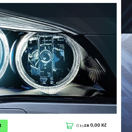
za
0,00 Kč
t
0
ks