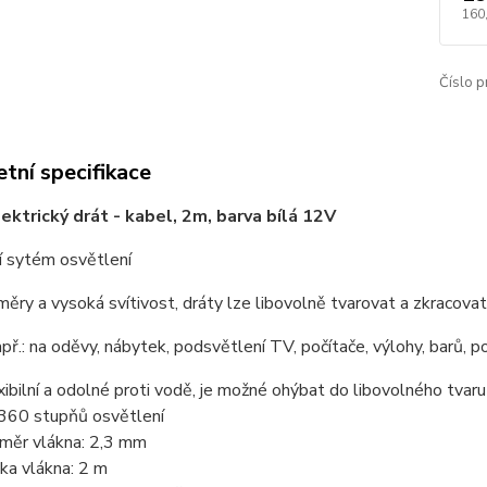
160
Číslo p
tní specifikace
elektrický drát - kabel, 2m, barva bílá 12V
í sytém osvětlení
ěry a vysoká svítivost, dráty lze libovolně tvarovat a zkracovat
apř.: na oděvy, nábytek, podsvětlení TV, počítače, výlohy, barů, 
xibilní a odolné proti vodě, je možné ohýbat do libovolného tvaru
360 stupňů osvětlení
měr vlákna: 2,3 mm
ka vlákna: 2 m