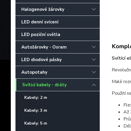
Halogenové žárovky
LED denní svícení
LED poziční světla
Komple
Autožárovky - Osram
Svítící 
LED diodové pásky
Revolučn
Autopotahy
Malé rozm
Svíticí kabely - dráty
Použití n
Kabely: 2 m
Fle
Kabely: 3 m
Až 
Prů
Kabely: 5 m
Dél