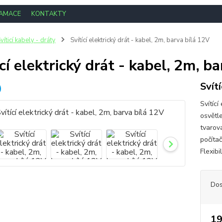
LAMACE
KONTAKTY
víticí kabely - dráty
Svítící elektrický drát - kabel, 2m, barva bílá 12V
ící elektrický drát - kabel, 2m, b
Svít
Svítící
osvětle
tvarova
počítač
Flexibi
Dos
19