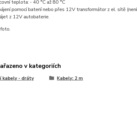
covní teplota: - 40 °C až 80 °C
ájení pomocí baterií nebo přes 12V transformátor z el. sítě (není
ájet z 12V autobaterie.
 foto.
zařazeno v kategoriích
cí kabely - dráty
Kabely: 2 m