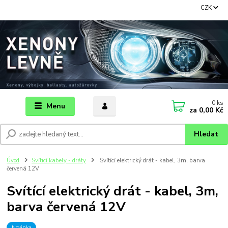
CZK
0
ks
Menu
za
0,00 Kč
Hledat
Úvod
Svíticí kabely - dráty
Svítící elektrický drát - kabel, 3m, barva
červená 12V
Svítící elektrický drát - kabel, 3m,
barva červená 12V
Novinka