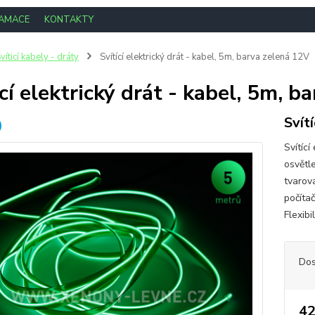
LAMACE
KONTAKTY
víticí kabely - dráty
Svítící elektrický drát - kabel, 5m, barva zelená 12V
ící elektrický drát - kabel, 5m, 
Svít
Svítící
osvětle
tvarova
počítač
Flexibi
Dos
42