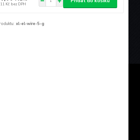
Přidat do košíku
,11 Kč
bez DPH
roduktu:
xl-el-wire-5-g