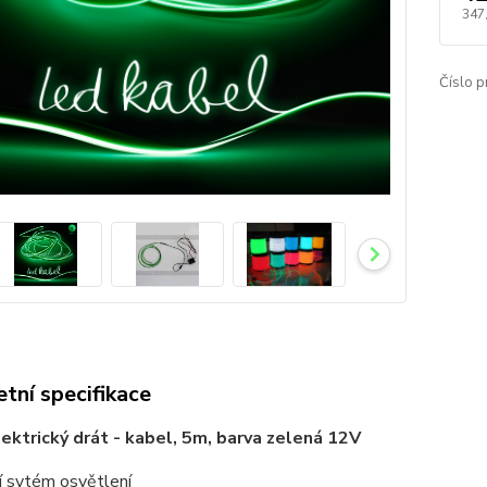
347
Číslo p
tní specifikace
elektrický drát - kabel, 5m, barva zelená 12V
í sytém osvětlení