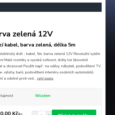
barva zelená 12V
ící kabel, barva zelená, délka 5m
 elektrický drát - kabel, 5m, barva zelená 12V Revoluční sytém
ní Malé rozměry a vysoká svítivost, dráty lze libovolně
t a zkracovat Použití např.: na oděvy, nábytek, podsvětlení TV,
e, výlohy, barů, podsvětlení interiéru osobních automobilů
lní a odolné proti vod...
celý popis
tupnost
Skladem
0,00 Kč
/
ks