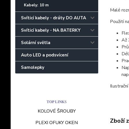
Kabely: 10 m
Malé rozm
Svíticí kabely - dráty DO AUTA
Použití n
Svíticí kabely - NA BATERKY
Fle
Až 
Solární světla
Prů
Dél
Auto LED a podsvícení
Pra
Nap
Samolepky
nap
Ilustrační
TOP LINKS
KOLOVÉ ŠROUBY
Zboží 
PLEXI OFUKY OKEN