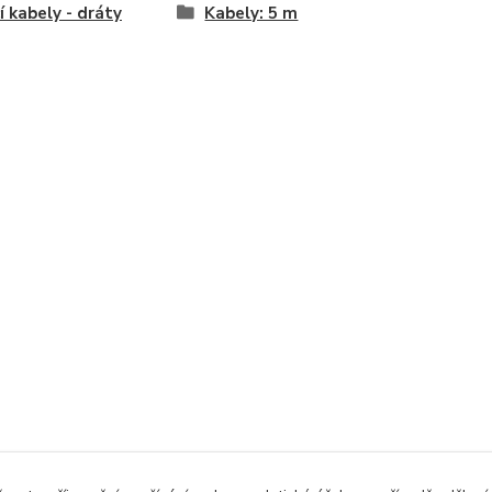
cí kabely - dráty
Kabely: 5 m