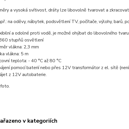
ěry a vysoká svítivost, dráty lze libovolně tvarovat a zkracovat
apř.: na oděvy, nábytek, podsvětlení TV, počítače, výlohy, barů, 
xibilní a odolné proti vodě, je možné ohýbat do libovolného tvaru
360 stupňů osvětlení
měr vlákna: 2,3 mm
ka vlákna: 5 m
covní teplota: - 40 °C až 80 °C
ájení pomocí baterií nebo přes 12V transformátor z el. sítě (není
ájet z 12V autobaterie.
 foto.
zařazeno v kategoriích