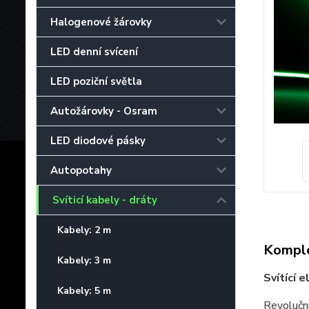
Halogenové žárovky
LED denní svícení
LED poziční světla
Autožárovky - Osram
LED diodové pásky
Autopotahy
Svíticí kabely - dráty
Kabely: 2 m
Komple
Kabely: 3 m
Svítící 
Kabely: 5 m
Revolučn