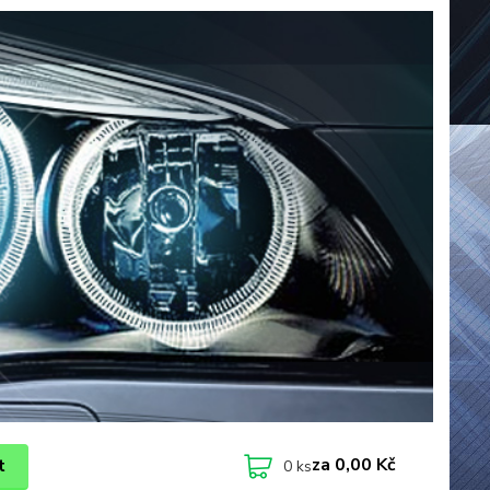
za
0,00 Kč
t
0
ks