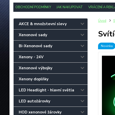
OBCHODNÍ PODMÍNKY
JAK NAKUPOVAT
VRÁCENÍ A REK
Úvod
S
AKCE & množstevní slevy
Svít
Xenonové sady
Bi-Xenonové sady
Novinka
Xenony - 24V
Xenonové výbojky
Xenony doplňky
LED Headlight - hlavní světla
LED autožárovky
HOD xenonové žárovky