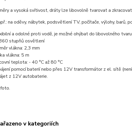
ěry a vysoká svítivost, dráty lze libovolně tvarovat a zkracovat
apř.: na oděvy, nábytek, podsvětlení TV, počítače, výlohy, barů, 
xibilní a odolné proti vodě, je možné ohýbat do libovolného tvaru
360 stupňů osvětlení
měr vlákna: 2,3 mm
ka vlákna: 5 m
covní teplota: - 40 °C až 80 °C
ájení pomocí baterií nebo přes 12V transformátor z el. sítě (není
ájet z 12V autobaterie.
 foto.
zařazeno v kategoriích