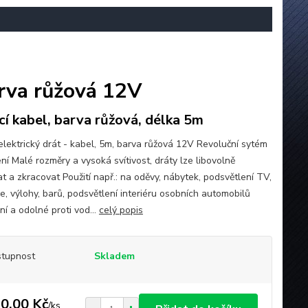
barva růžová 12V
ící kabel, barva růžová, délka 5m
 elektrický drát - kabel, 5m, barva růžová 12V Revoluční sytém
ní Malé rozměry a vysoká svítivost, dráty lze libovolně
t a zkracovat Použití např.: na oděvy, nábytek, podsvětlení TV,
e, výlohy, barů, podsvětlení interiéru osobních automobilů
lní a odolné proti vod...
celý popis
tupnost
Skladem
0,00 Kč
/
ks