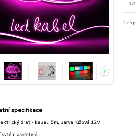
347
Číslo p
tní specifikace
elektrický drát - kabel, 5m, barva růžová 12V
í sytém osvětlení