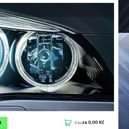
za
0,00 Kč
t
0
ks