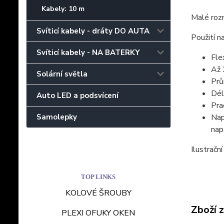
Kabely: 10 m
Malé rozm
Svíticí kabely - dráty DO AUTA
Použití n
Svíticí kabely - NA BATERKY
Fle
Až 
Solární světla
Prů
Dél
Auto LED a podsvícení
Pra
Nap
Samolepky
nap
Ilustrační
TOP LINKS
KOLOVÉ ŠROUBY
Zboží 
PLEXI OFUKY OKEN