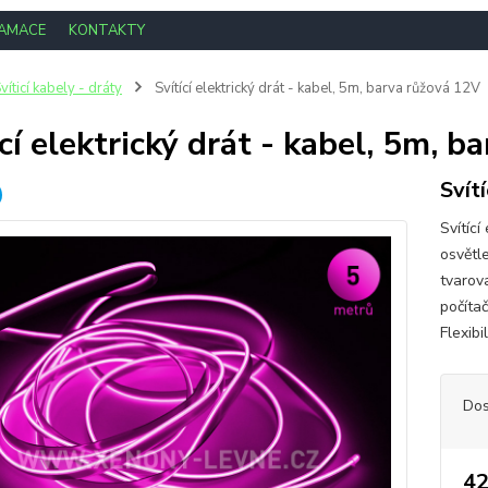
LAMACE
KONTAKTY
víticí kabely - dráty
Svítící elektrický drát - kabel, 5m, barva růžová 12V
ící elektrický drát - kabel, 5m, 
Svít
Svítící
osvětle
tvarova
počítač
Flexibi
Dos
42