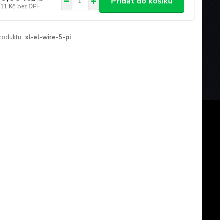
Přidat do košíku
,11 Kč
bez DPH
roduktu:
xl-el-wire-5-pi