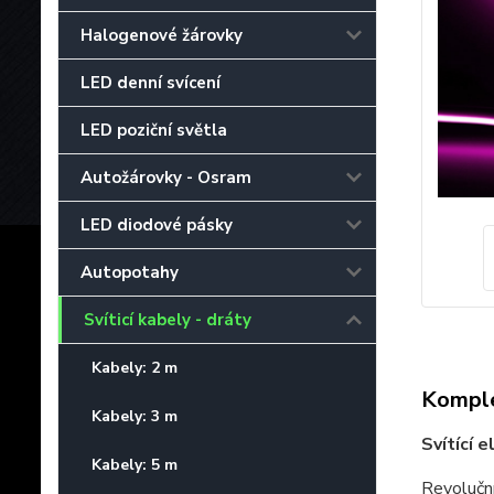
Halogenové žárovky
LED denní svícení
LED poziční světla
Autožárovky - Osram
LED diodové pásky
Autopotahy
Svíticí kabely - dráty
Kabely: 2 m
Komple
Kabely: 3 m
Svítící 
Kabely: 5 m
Revolučn