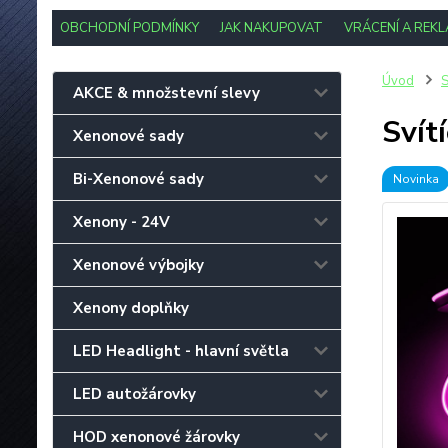
OBCHODNÍ PODMÍNKY
JAK NAKUPOVAT
VRÁCENÍ A REK
Úvod
S
AKCE & množstevní slevy
Svít
Xenonové sady
Bi-Xenonové sady
Novinka
Xenony - 24V
Xenonové výbojky
Xenony doplňky
LED Headlight - hlavní světla
LED autožárovky
HOD xenonové žárovky