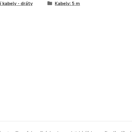
cí kabely - dráty
Kabely: 5 m