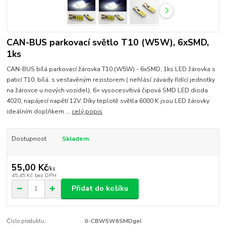
CAN-BUS parkovací světlo T10 (W5W), 6xSMD,
1ks
CAN-BUS bílá parkovací žárovka T10 (W5W) - 6xSMD, 1ks LED žárovka s
paticí T10, bílá, s vestavěným rezistorem ( nehlásí závady řídící jednotky
na žárovce u nových vozidel), 6× vysocesvítivá čipová SMD LED dioda
4020, napájecí napětí 12V. Díky teplotě světla 6000 K jsou LED žárovky
ideálním doplňkem ...
celý popis
Dostupnost
Skladem
55,00 Kč
/
ks
45,45 Kč
bez DPH
Přidat do košíku
Číslo produktu:
0-CBW5W6SMDgel