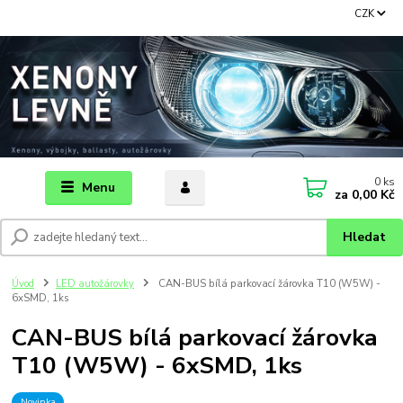
CZK
0
ks
Menu
za
0,00 Kč
Hledat
Úvod
LED autožárovky
CAN-BUS bílá parkovací žárovka T10 (W5W) -
6xSMD, 1ks
CAN-BUS bílá parkovací žárovka
T10 (W5W) - 6xSMD, 1ks
Novinka