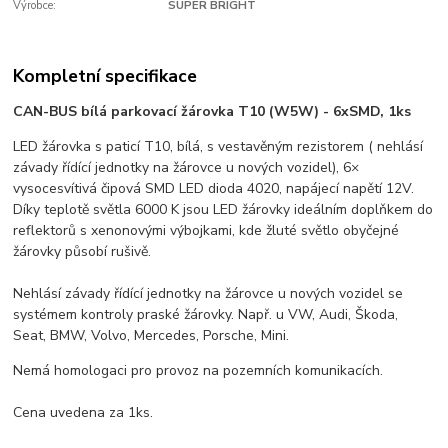
Výrobce:
SUPER BRIGHT
Kompletní specifikace
CAN-BUS bílá parkovací žárovka T10 (W5W) - 6xSMD, 1ks
LED žárovka s paticí T10, bílá, s vestavěným rezistorem ( nehlásí
závady řídící jednotky na žárovce u nových vozidel), 6×
vysocesvítivá čipová SMD LED dioda 4020, napájecí napětí 12V.
Díky teplotě světla 6000 K jsou LED žárovky ideálním doplňkem do
reflektorů s xenonovými výbojkami, kde žluté světlo obyčejné
žárovky působí rušivě.
Nehlásí závady řídící jednotky na žárovce u nových vozidel se
systémem kontroly praské žárovky. Např. u VW, Audi, Škoda,
Seat, BMW, Volvo, Mercedes, Porsche, Mini.
Nemá homologaci pro provoz na pozemních komunikacích.
Cena uvedena za 1ks.