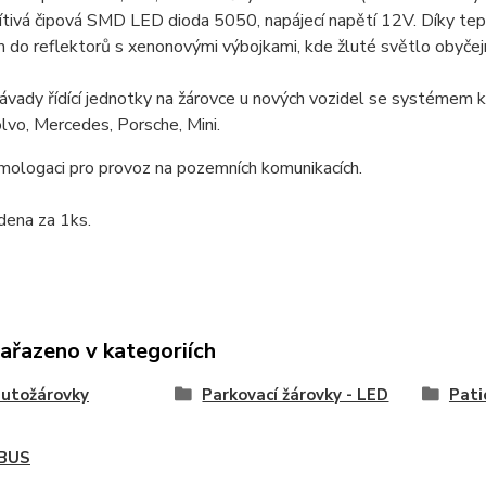
ítivá čipová SMD LED dioda 5050, napájecí napětí 12V. Díky tep
do reflektorů s xenonovými výbojkami, kde žluté světlo obyčejn
ávady řídící jednotky na žárovce u nových vozidel se systémem k
vo, Mercedes, Porsche, Mini.
ologaci pro provoz na pozemních komunikacích.
dena za 1ks.
zařazeno v kategoriích
utožárovky
Parkovací žárovky - LED
Pat
BUS