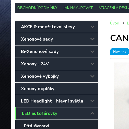
OBCHODNÍ PODMÍNKY
JAK NAKUPOVAT
VRÁCENÍ A REK
Úvod
L
AKCE & množstevní slevy
CAN-
Xenonové sady
Bi-Xenonové sady
Novinka
Xenony - 24V
Xenonové výbojky
Xenony doplňky
LED Headlight - hlavní světla
LED autožárovky
Příslušenství