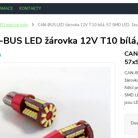
LAMACE
KONTAKTY
ED autožárovky
CAN-BUS LED žárovka 12V T10 bílá, 57 SMD LED, 1ks
BUS LED žárovka 12V T10 bílá,
CAN-
57x
CAN-BU
žárovk
řídící 
SMD LE
jsou L
Dos