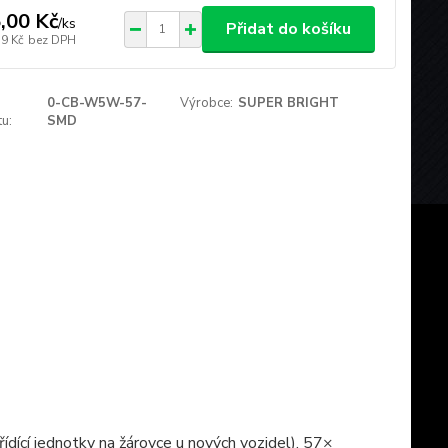
,00 Kč
/
ks
Přidat do košíku
19 Kč
bez DPH
0-CB-W5W-57-
Výrobce:
SUPER BRIGHT
u:
SMD
ídící jednotky na žárovce u nových vozidel), 57×