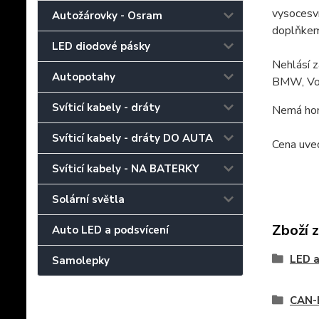
vysocesv
Autožárovky - Osram
doplňkem 
LED diodové pásky
Nehlásí z
Autopotahy
BMW, Vol
Svíticí kabely - dráty
Nemá hom
Svíticí kabely - dráty DO AUTA
Cena uve
Svíticí kabely - NA BATERKY
Solární světla
Zboží 
Auto LED a podsvícení
LED a
Samolepky
CAN-