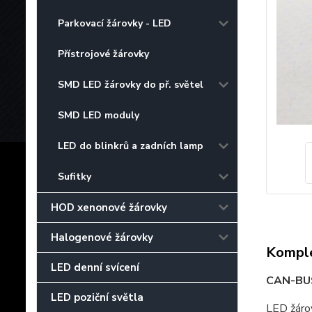
Parkovací žárovky - LED
Přístrojové žárovky
SMD LED žárovky do př. světel
SMD LED moduly
LED do blinkrů a zadních lamp
Sufitky
HOD xenonové žárovky
Halogenové žárovky
Komple
LED denní svícení
CAN-BUS
LED poziční světla
LED žárov