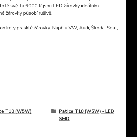
lotě světla 6000 K jsou LED žárovky ideálním
é žárovky působí rušivě.
ontroly prasklé žárovky. Např. u VW, Audi, Škoda, Seat,
ice T10 (W5W)
Patice T10 (W5W) - LED
SMD