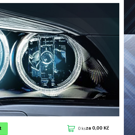
za
0,00 Kč
t
0
ks