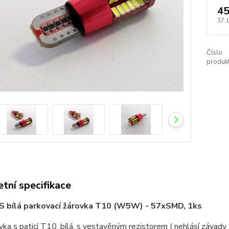
45
37,
Číslo
produkt
tní specifikace
 bílá parkovací žárovka T10 (W5W) - 57xSMD, 1ks
ka s paticí T10, bílá, s vestavěným rezistorem ( nehlásí závady ř