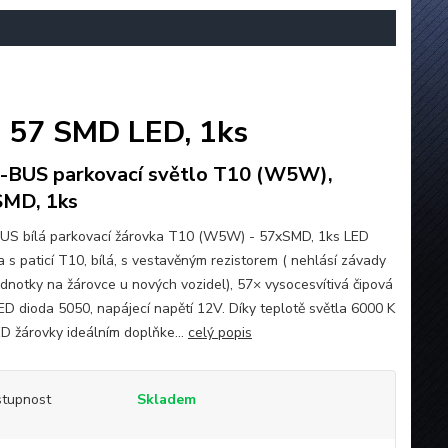
 57 SMD LED, 1ks
BUS parkovací světlo T10 (W5W),
SMD, 1ks
S bílá parkovací žárovka T10 (W5W) - 57xSMD, 1ks LED
a s paticí T10, bílá, s vestavěným rezistorem ( nehlásí závady
jednotky na žárovce u nových vozidel), 57× vysocesvítivá čipová
D dioda 5050, napájecí napětí 12V. Díky teplotě světla 6000 K
ED žárovky ideálním doplňke...
celý popis
tupnost
Skladem