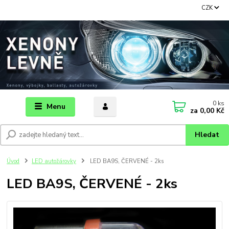
CZK
0
ks
Menu
za
0,00 Kč
Hledat
Úvod
LED autožárovky
LED BA9S, ČERVENÉ - 2ks
LED BA9S, ČERVENÉ - 2ks