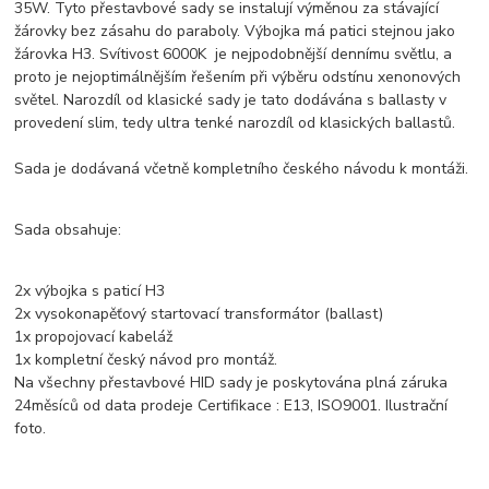
35W. Tyto přestavbové sady se instalují výměnou za stávající
žárovky bez zásahu do paraboly. Výbojka má patici stejnou jako
žárovka H3. Svítivost 6000K je nejpodobnější dennímu světlu, a
proto je nejoptimálnějším řešením při výběru odstínu xenonových
světel. Narozdíl od klasické sady je tato dodávána s ballasty v
provedení slim, tedy ultra tenké narozdíl od klasických ballastů.
Sada je dodávaná včetně kompletního českého návodu k montáži.
Sada obsahuje:
2x výbojka s paticí H3
2x vysokonapěťový startovací transformátor (ballast)
1x propojovací kabeláž
1x kompletní český návod pro montáž.
Na všechny přestavbové HID sady je poskytována plná záruka
24měsíců od data prodeje Certifikace : E13, ISO9001. Ilustrační
foto.