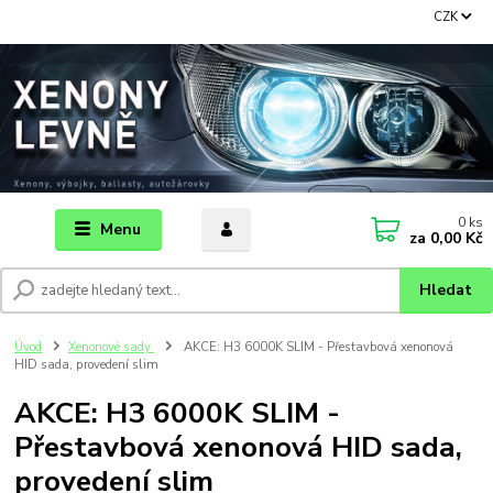
CZK
0
ks
Menu
za
0,00 Kč
Hledat
Úvod
Xenonové sady
AKCE: H3 6000K SLIM - Přestavbová xenonová
HID sada, provedení slim
AKCE: H3 6000K SLIM -
Přestavbová xenonová HID sada,
provedení slim