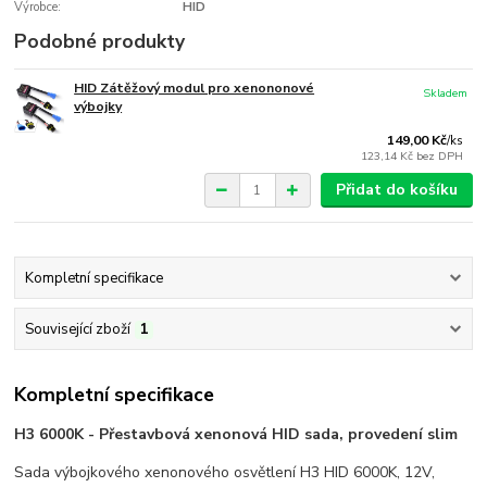
Výrobce:
HID
Podobné produkty
HID Zátěžový modul pro xenononové
Skladem
výbojky
149,00 Kč
/
ks
123,14 Kč
bez DPH
Přidat do košíku
Kompletní specifikace
Související zboží
1
Kompletní specifikace
H3 6000K - Přestavbová xenonová HID sada, provedení slim
Sada výbojkového xenonového osvětlení H3 HID 6000K, 12V,