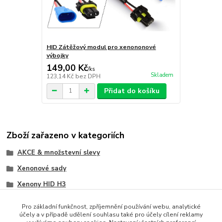
HID Zátěžový modul pro xenononové
výbojky
149,00 Kč
/
ks
Skladem
123,14 Kč
bez DPH
Přidat do košíku
Zboží zařazeno v kategoriích
AKCE & množstevní slevy
Xenonové sady
Xenony HID H3
Svítivost 6000K
Pro základní funkčnost, zpříjemnění používání webu, analytické
účely a v případě udělení souhlasu také pro účely cílení reklamy
Xenony SLIM