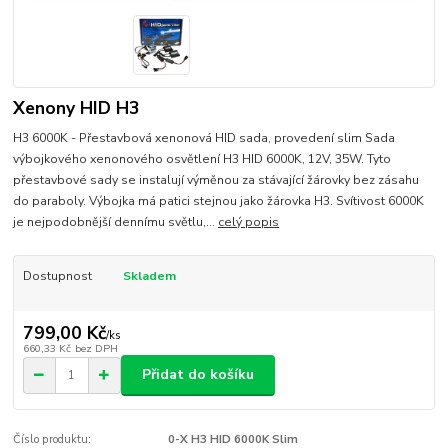
Xenony HID H3
H3 6000K - Přestavbová xenonová HID sada, provedení slim Sada
výbojkového xenonového osvětlení H3 HID 6000K, 12V, 35W. Tyto
přestavbové sady se instalují výměnou za stávající žárovky bez zásahu
do paraboly. Výbojka má patici stejnou jako žárovka H3. Svítivost 6000K
je nejpodobnější dennímu světlu,...
celý popis
Dostupnost
Skladem
799,00 Kč
/
ks
660,33 Kč
bez DPH
Přidat do košíku
Číslo produktu:
0-X H3 HID 6000K Slim